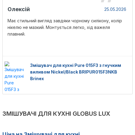
Олексій
25.05.2026
Має стильний вигляд завдяки чорному силікону, колір
нікелю не мазкий. Монтується легко, хід важеля
плавний.
Змішувач для кухні Pure 015F3 з гнучким
виливом Nickel/Black BRIPUR015F3NKB
Brinex
ЗМІШУВАЧІ ДЛЯ КУХНІ GLOBUS LUX
Ціна на Змішувачі для кухні