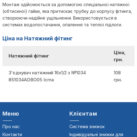
Монтаж здійснюється за допомогою спеціальної натяжної
(обтискної) гайки, яка притискає трубку до корпусу фітинга,
створюючи надійне ущільнення. Використовується в
системах водопостачання, опалення та теплої підлоги.
Ціна на Натяжний фітинг
Ціна,
Натяжний фітинг
грн.
З'єднувач натяжний 16х1/2 з №1034
108
851034ADBO05 Icma
грн.
Меню
Клієнтам
Про нас
Система знижок
Контакти
Індивідуальні знижки для