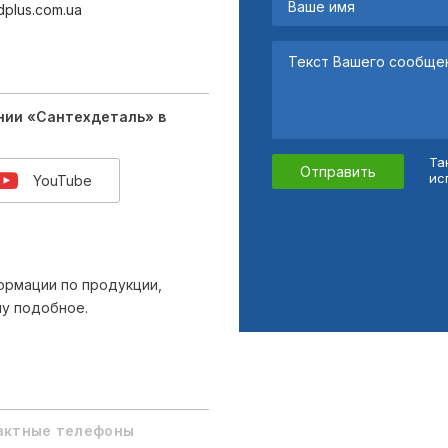
dplus.com.ua
нии «Сантехдеталь» в
Та
Отправить
ис
YouTube
ормации по продукции,
му подобное.
актные телефоны