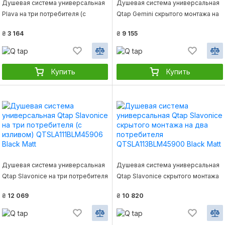
Душевая система универсальная
Душевая система универсальная
Plava на три потребителя (с
Qtap Gemini скрытого монтажа на
изливом) QT1004CRM Chrome
три потребителя
₴
3 164
₴
9 155
Qtap
QTGEM114BLM45703 Black Matt
Купить
Купить
Душевая система универсальная
Душевая система универсальная
Qtap Slavonice на три потребителя
Qtap Slavonice скрытого монтажа
(с изливом) QTSLA111BLM45906
на два потребителя
₴
12 069
₴
10 820
Black Matt
QTSLA113BLM45900 Black Matt