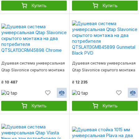
Купить
Купить
Душевая система универсальная
Душевая система универсальная
Qtap Slavonice скрытого монтажа
Qtap Slavonice скрытого монтажа
на два потребителя
на два потребителя
₴
10 487
₴
12 235
QTSLA113CRM45898 Chrome
QTSLA113GMB45899 Gunmetal
Black PVD
Купить
Купить