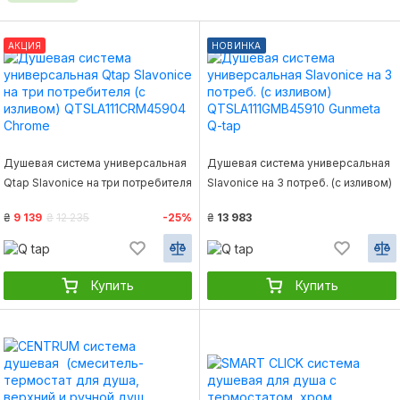
АКЦИЯ
НОВИНКА
Душевая система универсальная
Душевая система универсальная
Qtap Slavonice на три потребителя
Slavonice на 3 потреб. (с изливом)
(с изливом) QTSLA111CRM45904
QTSLA111GMB45910 Gunmeta Q-
₴
9 139
₴
12 235
-25%
₴
13 983
Chrome
tap
Купить
Купить