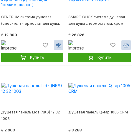
CENTRUM система душевая
SMART CLICK система душевая
(смеситель-термостат для душа,
для душа с термостатом, хром
верхний и ручной душ 1режим,
₴
12 800
₴
26 826
шланг )
Купить
Купить
Душевая панель Lidz (NKS) 12 32
Душевая панель Q-tap 1005 CRM
1003
₴
2 903
₴
3 288