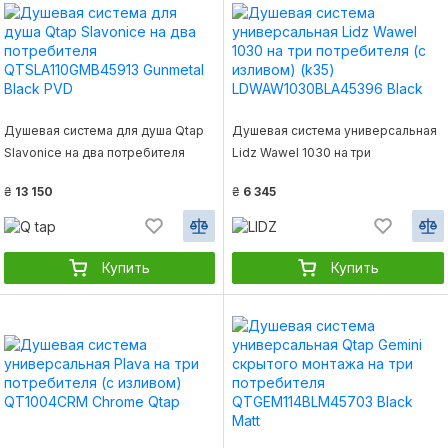
Душевая система для душа Qtap
Душевая система универсальная
Slavonice на два потребителя
Lidz Wawel 1030 на три
QTSLA110GMB45913 Gunmetal
потребителя (с изливом) (k35)
₴
13 150
₴
6 345
Black PVD
LDWAW1030BLA45396 Black
Купить
Купить