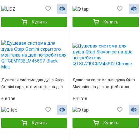
Купить
Купить
Душевая система для душа Qtap
Душевая система для душа Qtap
Gemini скрытого монтажа на два
Slavonice на два потребителя
потребителя QTGEM113BLM45697
QTSLA110CRM45912 Chrome
₴
8 739
₴
11 319
Black Matt
Купить
Купить