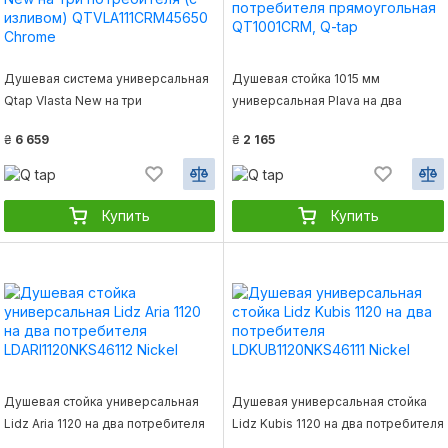
Душевая система универсальная
Душевая стойка 1015 мм
Qtap Vlasta New на три
универсальная Plava на два
потребителя (с изливом)
потребителя прямоугольная
₴
6 659
₴
2 165
QTVLA111CRM45650 Chrome
QT1001CRM, Q-tap
Купить
Купить
Душевая стойка универсальная
Душевая универсальная стойка
Lidz Aria 1120 на два потребителя
Lidz Kubis 1120 на два потребителя
LDARI1120NKS46112 Nickel
LDKUB1120NKS46111 Nickel