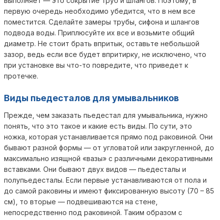
выполняет — это сокрытие труб и шлангов. Поэтому, в
первую очередь необходимо убедится, что в нем все
поместится. Сделайте замеры трубы, сифона и шлангов
подвода воды. Приплюсуйте их все и возьмите общий
диаметр. Не стоит брать впритык, оставьте небольшой
зазор, ведь если все будет впритирку, не исключено, что
при установке вы что-то повредите, что приведет к
протечке.
Виды пьедесталов для умывальников
Прежде, чем заказать пьедестал для умывальника, нужно
понять, что это такое и какие есть виды. По сути, это
ножка, которая устанавливается прямо под раковиной. Они
бывают разной формы — от угловатой или закругленной, до
максимально изящной «вазы» с различными декоративными
вставками. Они бывают двух видов — пьедесталы и
полупьедесталы. Если первые устанавливаются от пола и
до самой раковины и имеют фиксированную высоту (70 – 85
см), то вторые — подвешиваются на стене,
непосредственно под раковиной. Таким образом с