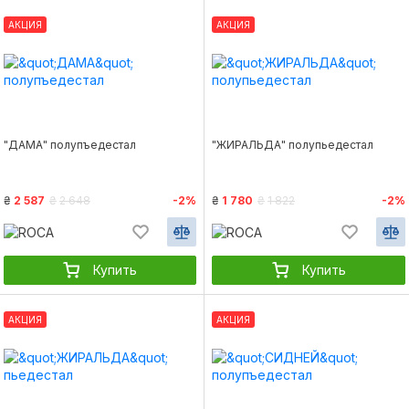
АКЦИЯ
АКЦИЯ
"ДАМА" полупъедестал
"ЖИРАЛЬДА" полупьедестал
₴
2 587
₴
2 648
-2%
₴
1 780
₴
1 822
-2%
Купить
Купить
АКЦИЯ
АКЦИЯ