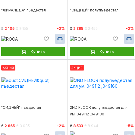
"ЖИРАЛЬДА" пьедестал
"СИДНЕЙ" полупъедестал
₴
2 105
₴
2 155
-2%
₴
2 395
₴
2 452
-2%
Купить
Купить
АКЦИЯ
АКЦИЯ
"СИДНЕЙ" пъедестал
2ND FLOOR полупьедестал для
ум. 049112 ,049180
₴
2 965
₴
3 035
-2%
₴
8 533
₴
8 944
-5%