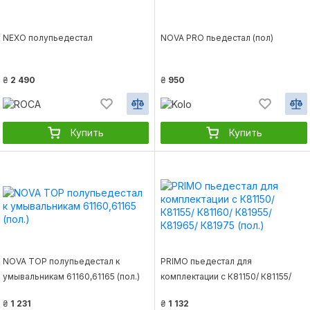
NEXO полупьедестал
NOVA PRO пьедестал (пол)
₴
2 490
₴
950
Купить
Купить
NOVA TOP полупьедестал к
PRIMO пьедестал для
умывальникам 61160,61165 (пол.)
комплектации с К81150/ К81155/
К81160/ К81955/ К81965/ К81975
₴
1 231
₴
1 132
(пол.)