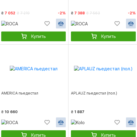
₴
7 052
₴
7 219
-2%
₴
7 388
₴
7 563
-2%
Купить
Купить
AMERICA пьедестал
APLAUZ пьедестал (пол.)
₴
10 660
₴
1 887
Купить
Купить