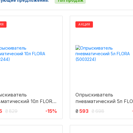
ующие предложения:
Топ продаж
ИЯ
АКЦИЯ
ыскиватель
Опрыскиватель
вматический 10л FLORA
пневматический 5л FL
3244)
(5003224)
5
₴
829
-15%
₴
593
₴
698