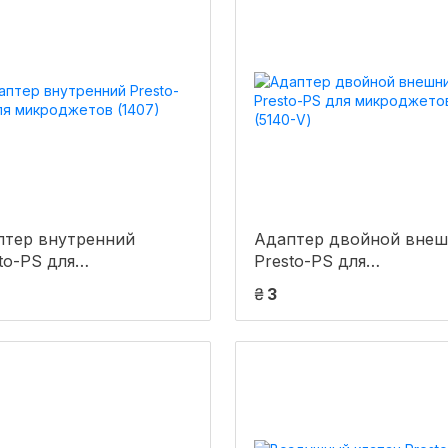
птер внутренний
Адаптер двойной вне
to-PS для
Presto-PS для
роджетов (1407)
микроджетов (5140-V)
₴
3