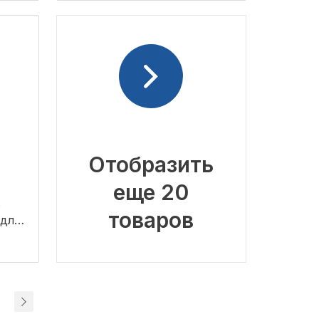
Отобразить
еще 20
S
товаров
 для