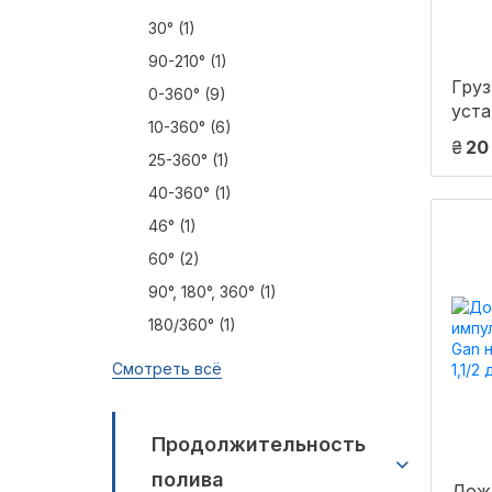
30° (1)
90-210° (1)
Груз
0-360° (9)
уста
10-360° (6)
мик
₴
20
тум
25-360° (1)
мини
40-360° (1)
PS (
46° (1)
60° (2)
90°, 180°, 360° (1)
180/360° (1)
Смотреть всё
Продолжительность
полива
Дож