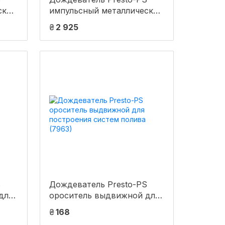
ский
импульсный металлический
с
Big Gan на 2 форсунки с
₴
2 925
16)
резьбой 2 дюйма (7018)
S
Дождеватель Presto-PS
для
ороситель выдвижной для
ива
построения систем полива
₴
168
(7963)