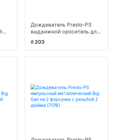
Дождеватель Presto-PS
й
выдвижной ороситель для
построения систем полива
₴
203
(7962)
S
Дождеватель Presto-PS