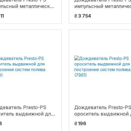
ульсный металлический
импульсный металличе
Gan на 2 форсунки с
Big Gan на 2 форсунки 
11
₴
3 754
бой 1,1/2 дюйма (7015)
резьбой 1,1/2 дюйма (70
деватель Presto-PS
Дождеватель Presto-P
ситель выдвижной для
ороситель выдвижной 
роения систем полива
построения систем пол
8
₴
196
0)
(7961)