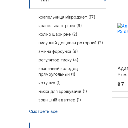
крапельниця мікроджет (17)
крапельна стрічка (9)
коліно шарнірне (2)
висувний дощувач роторний (2)
змінна форсунка (9)
регулятор тиску (4)
Ада
клапанный колодец
прямоугольный (1)
Pres
мик
котушка (1)
₴
7
ніжка для зрошувачів (1)
зовнішній адаптер (1)
Смотреть всё