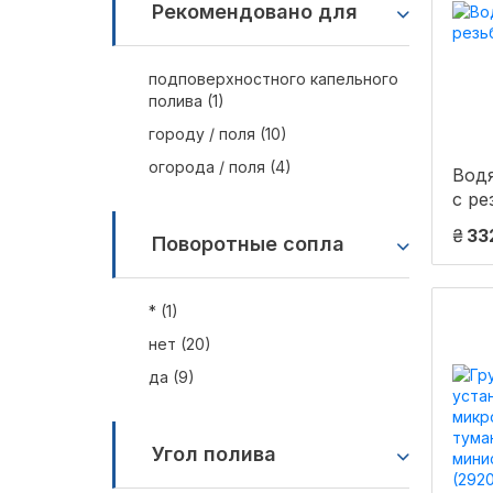
Рекомендовано для
подповерхностного капельного
полива (1)
городу / поля (10)
огорода / поля (4)
Водя
с ре
0234
₴
33
Поворотные сопла
* (1)
нет (20)
да (9)
Угол полива