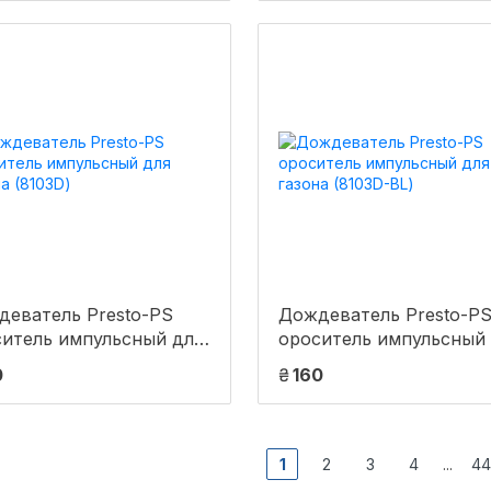
деватель Presto-PS
Дождеватель Presto-P
итель импульсный для
ороситель импульсный
на (8103D)
газона (8103D-BL)
0
₴
160
1
2
3
4
44
...