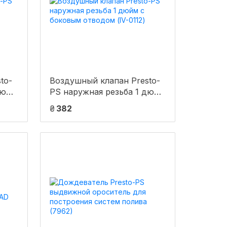
to-
Воздушный клапан Presto-
дюйм
PS наружная резьба 1 дюйм
-
с боковым отводом (IV-
₴
382
0112)