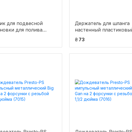
ик для подвесной
Держатель для шланга
новки для полива
настенный пластиковы
роджет
GRAD (5017975)
₴
73
анообразователей и
спринклеров Presto-
29200)
деватель Presto-PS
Дождеватель Presto-P