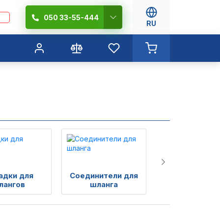
050 33-55-444
RU
адки для
Соединители для
Капельный пол
лангов
шланга
орошение