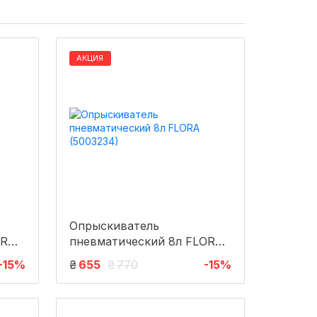
АКЦИЯ
Опрыскиватель
ORA
пневматический 8л FLORA
(5003234)
-15%
₴
655
₴
770
-15%