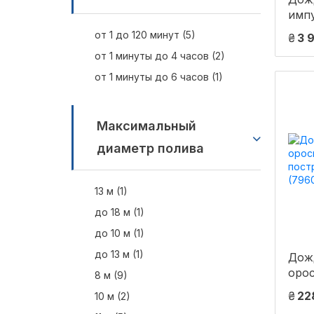
имп
Big 
от 1 до 120 минут (5)
₴
3 9
резь
от 1 минуты до 4 часов (2)
от 1 минуты до 6 часов (1)
Максимальный
диаметр полива
13 м (1)
до 18 м (1)
до 10 м (1)
до 13 м (1)
Дож
оро
8 м (9)
пост
₴
22
10 м (2)
(796