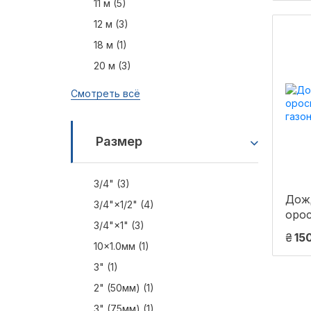
11 м (5)
12 м (3)
18 м (1)
20 м (3)
Смотреть всё
Размер
3/4" (3)
Дож
3/4"×1/2" (4)
орос
3/4"×1" (3)
газо
₴
15
10×1.0мм (1)
3" (1)
2" (50мм) (1)
3" (75мм) (1)