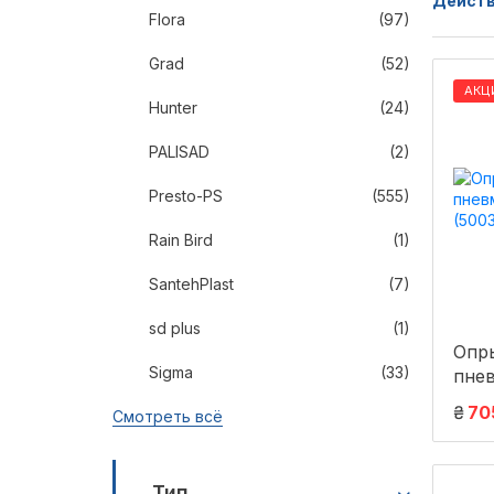
Действ
Flora
(97)
Grad
(52)
АКЦ
Hunter
(24)
PALISAD
(2)
Presto-PS
(555)
Rain Bird
(1)
SantehPlast
(7)
sd plus
(1)
Опр
Sigma
(33)
пне
(500
₴
70
Смотреть всё
Тип