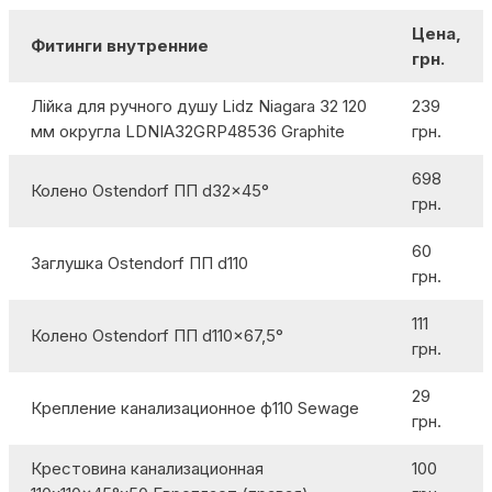
Цена,
Фитинги внутренние
грн.
Лійка для ручного душу Lidz Niagara 32 120
239
мм округла LDNIA32GRP48536 Graphite
грн.
698
Колено Ostendorf ПП d32x45°
грн.
60
Заглушка Ostendorf ПП d110
грн.
111
Колено Ostendorf ПП d110x67,5°
грн.
29
Крепление канализационное ф110 Sewage
грн.
Крестовина канализационная
100