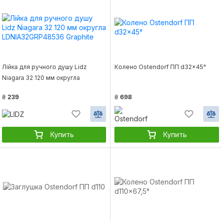
Лійка для ручного душу Lidz
Колено Ostendorf ПП d32x45°
Niagara 32 120 мм округла
LDNIA32GRP48536 Graphite
₴
239
₴
698
Купить
Купить