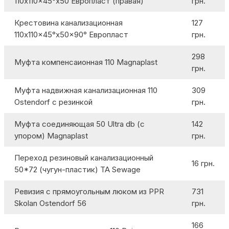
110x110x45°x50 Европласт (правая)
грн.
Крестовина канализационная
127
110x110x45°x50x90° Европласт
грн.
298
Муфта компенсаионная 110 Magnaplast
грн.
Муфта надвижная канализационная 110
309
Ostendorf с резинкой
грн.
Муфта соединяющая 50 Ultra db (с
142
упором) Magnaplast
грн.
Переход резиновый канализационный
16 грн.
50*72 (чугун-пластик) TA Sewage
Ревизия c прямоугольным люком из PPR
731
Skolan Ostendorf 56
грн.
166