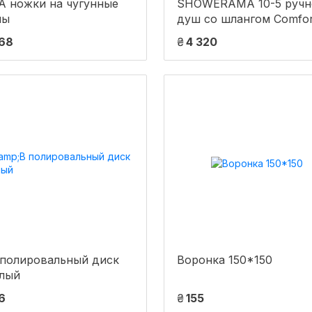
A ножки на чугунные
SHOWERAMA 10-5 ручн
ны
душ со шлангом Comfor
968
₴
4 320
 полировальный диск
Воронка 150*150
глый
6
₴
155