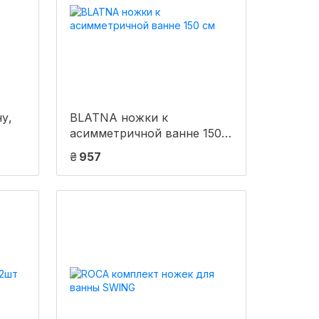
BLATNA ножки к
асимметричной ванне 150
см
₴
957