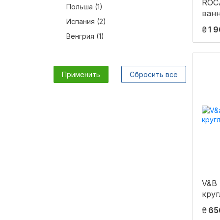
ROC
Польша (1)
ван
Испания (2)
₴
1 
Венгрия (1)
Применить
Сбросить всё
V&B
кру
₴
65