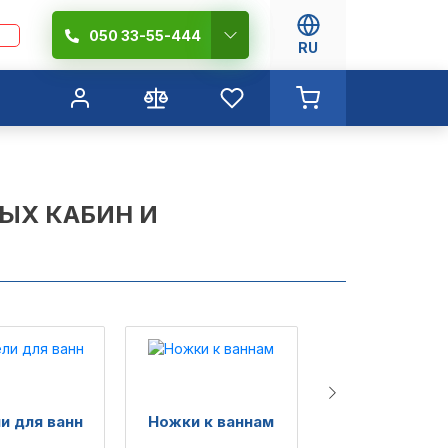
050 33-55-444
RU
ЫХ КАБИН И
и для ванн
Ножки к ваннам
Гидробокс