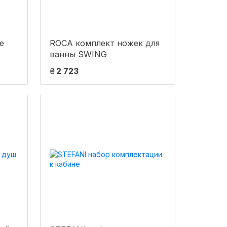
е
ROCA комплект ножек для
ванны SWING
₴
2 723