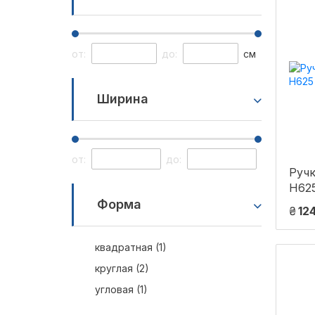
от:
до:
см
Ширина
от:
до:
Руч
H62
Форма
₴
12
квадратная (1)
круглая (2)
угловая (1)