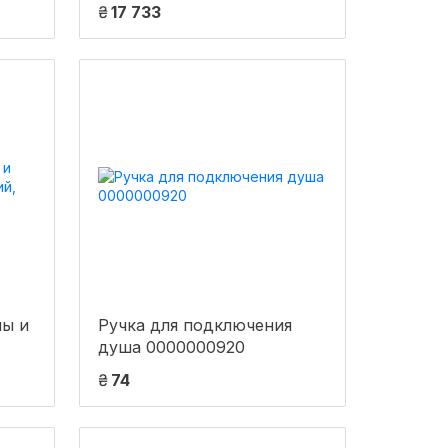
стекло
₴
17 733
тон.4мм,выс.185см+поддон
низкий.+стенки BLA Lidz
ны и
Ручка для подключения
душа 0000000920
620
₴
74