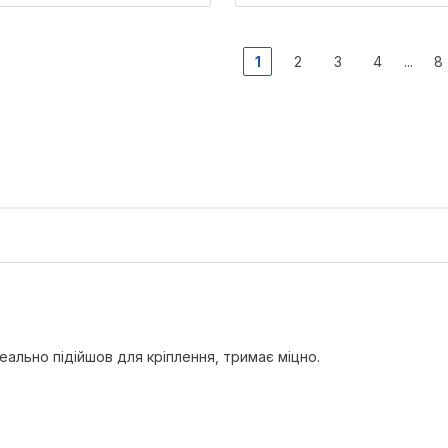
1
2
3
4
8
...
деально підійшов для кріплення, тримає міцно.