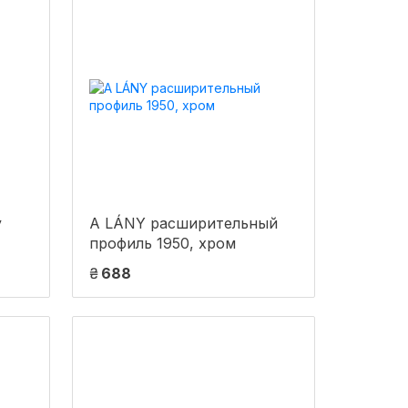
у
A LÁNY расширительный
профиль 1950, хром
₴
688