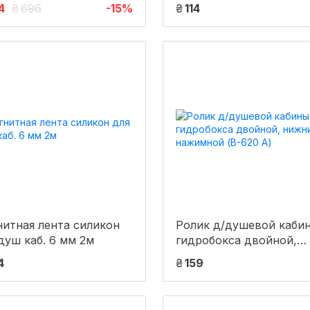
SINGLE.23.4 для стекла
4
₴
696
-15%
₴
114
м
итная лента силикон
Ролик д/душевой каби
душ каб. 6 мм 2м
гидробокса двойной,
нижний, нажимной (В-
4
₴
159
А)