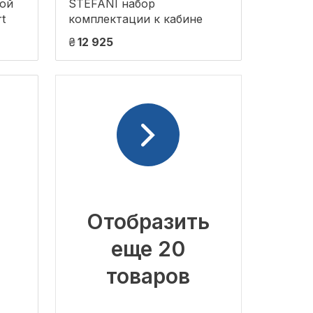
ой
STEFANI набор
t
комплектации к кабине
₴
12 925
Отобразить
еще 20
товаров