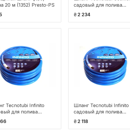
а 20 м (1352) Presto-PS
садовый для полива
диаметр 1/2 дюйма, дл
5
₴
2 234
25 м, в упаковке - 1 шт.
1/2 25)
г Tecnotubi Infinito
Шланг Tecnotubi Infinito
овый для полива
садовый для полива
етр 1/2 дюйма, длина
диаметр 3/4 дюйма, дл
366
₴
2 118
 (IN 1/2 50)
25 м (IN 3/4 25)