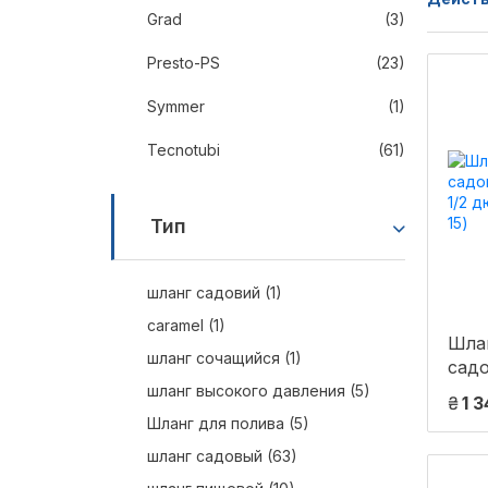
Grad
(3)
Presto-PS
(23)
Symmer
(1)
Tecnotubi
(61)
Тип
шланг садовий (1)
caramel (1)
Шлан
шланг сочащийся (1)
сад
диам
шланг высокого давления (5)
₴
1 
длин
Шланг для полива (5)
шланг садовый (63)