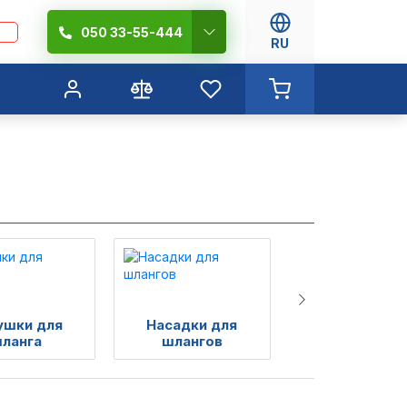
050 33-55-444
RU
ушки для
Насадки для
Соединители 
ланга
шлангов
шланга