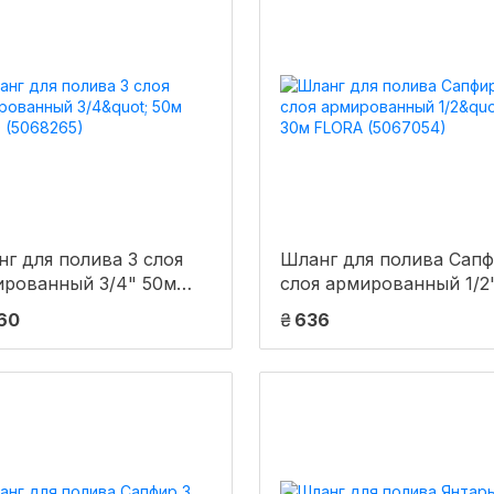
г для полива 3 слоя
Шланг для полива Сапф
ированный 3/4" 50м
слоя армированный 1/2
D (5068265)
30м FLORA (5067054)
460
₴
636