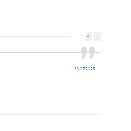
Анна
28.07.2025
Надёжный, 
Ш