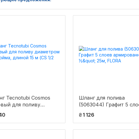
г Tecnotubi Cosmos
Шланг для полива
овый для поливу
(5063044) Графит 5 сло
етром 1/2 дюйма,
армированный ½" 25м,
340
₴
1 126
ой 15 м (CS 1/2 15)
FLORA