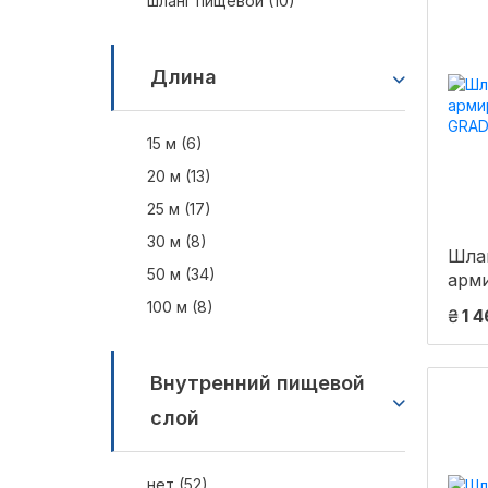
шланг пищевой (10)
Длина
15 м (6)
20 м (13)
25 м (17)
30 м (8)
Шлан
50 м (34)
арм
GRA
100 м (8)
₴
1 
Внутренний пищевой
слой
нет (52)