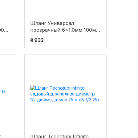
Шланг Универсал
00м
прозрачный 6×1.0мм 100м
FLORA (5067724)
₴
932
s
Шланг Tecnotubi Infinito