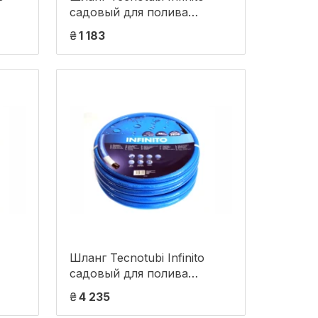
садовый для полива
ина
диаметр 1/2 дюйма, длина
₴
1 183
 (CS
25 м (IN 1/2 25)
Шланг Tecnotubi Infinito
садовый для полива
ина
диаметр 3/4 дюйма, длина
₴
4 235
50 м (IN 3/4 50)