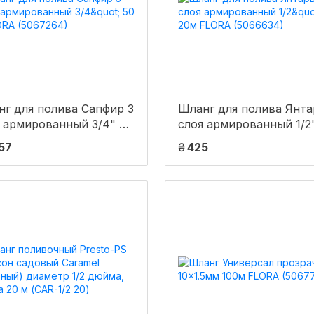
г для полива Сапфир 3
Шланг для полива Янта
 армированный 3/4" 50
слоя армированный 1/2
ORA (5067264)
20м FLORA (5066634)
857
₴
425