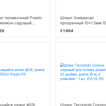
г поливочный Presto-
Шланг Универсал
силикон садовый
прозрачный 10×1.5мм 1
mel (зеленый) диаметр
FLORA (5067764)
029
₴
1 664
дюйма, длина 20 м
-1/2 20)
щийся шланг ф5/8,
Шланг Tecnotubi Cosmo