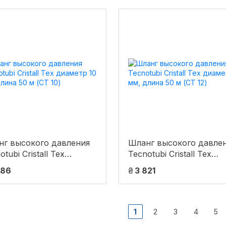
нг высокого давления
Шланг высокого давле
otubi Cristall Tex
Tecnotubi Cristall Tex
етр 10 мм, длина 50 м
диаметр 12 мм, длина 5
286
₴
3 821
10)
(CT 12)
1
2
3
4
5