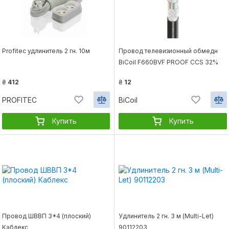
Profitec удлинитель 2 гн. 10м
Провод телевизионный обмедн
BiCoil F660BVF PROOF CCS 32%
медь, 68% алюминий для
₴
412
₴
12
наружних работ
PROFITEC
BiCoil
Купить
Купить
Провод ШВВП 3*4 (плоский)
Удлинитель 2 гн. 3 м (Multi-Let)
Каблекс
90112203