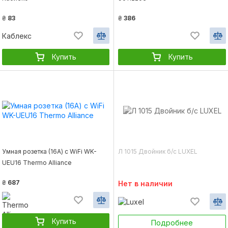
₴
83
₴
386
Каблекс
Купить
Купить
Умная розетка (16A) с WiFi WK-
Л 1015 Двойник б/с LUXEL
UEU16 Thermo Alliance
₴
687
Нет в наличии
Купить
Подробнее