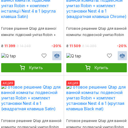
Готове рішення Qtap для ванної
Готовое решение Qtap для ванной
кімнати: підвісний унітаз Robin +
комнаты: подвесной унитаз Robin
комплект інсталяції Nest 4 в 1
+ комплект установки Nest 4 в 1
₴
11 399
₴
14 248
-20%
₴
11 509
₴
14 386
-20%
(кругла клавіша Satin)
(квадратная клавиша Chrome)
Купить
Купить
АКЦИЯ
АКЦИЯ
Готовое решение Qtap для ванной
Готовое решение Qtap для ванной
комнаты: подвесной унитаз Robin
комнаты: подвесной унитаз Robin