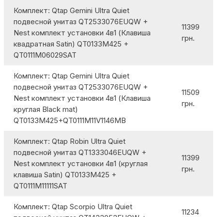
Комплект: Qtap Gemini Ultra Quiet
подвесной унитаз QT2533076EUQW +
11399
Nest комплект установки 4в1 (Клавиша
грн.
квадратная Satin) QT0133M425 +
QT0111M06029SAT
Комплект: Qtap Gemini Ultra Quiet
подвесной унитаз QT2533076EUQW +
11509
Nest комплект установки 4в1 (Клавиша
грн.
круглая Black mat)
QT0133M425+QT0111M11V1146MB
Комплект: Qtap Robin Ultra Quiet
подвесной унитаз QT1333046EUQW +
11399
Nest комплект установки 4в1 (круглая
грн.
клавиша Satin) QT0133M425 +
QT0111M11111SAT
Комплект: Qtap Scorpio Ultra Quiet
11234