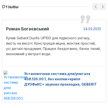
Отзывы
Роман Богаєвський
24.03.2025
Купив Geberit Duofix UP100 для підвісного унітазу,
якість на висоті. Конструкція міцна, монтаж простий,
усі деталі продумані. Працює бездоганно, бачок тихий,
економний у витраті води.
Установочная система для/унитаза
458.126.00.1, без кнопки+крипл
ДУОФиКС+ звукоиз прокладка, GEBERIT