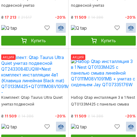
подвесной унитаз
подвесной унитаз
QT2433084EUQMB+Nest
QT2433084EUQW + Nest
₴
17 213
₴
21 517
-20%
₴
11 509
₴
14 386
-20%
комплект установки 4в1 (Клавиша
комплект установки 4в1 (Клавиша
линейная Black mat)
квадратная Chrome)
QT0133M425+QT0111M08V1091MB
QT0133M425+QT0111M06028CRM
Купить
Купить
АКЦИЯ
АКЦИЯ
Комплект: Qtap Taurus Ultra Quiet
Набор Qtap инсталляция 3 в 1 Nest
унитаз подвесной
QT0133M425 с панелью смыва
QT2433084EUQW+Nest комплект
линейной QT0111M08V1091MB +
₴
11 509
₴
14 386
-20%
₴
11 509
₴
14 386
-20%
инсталляции 4в1 (Клавиша
унитаз с сиденьем Jay
линейная Black mat)
QT07335176W
QT0133M425+QT0111M08V1091MB