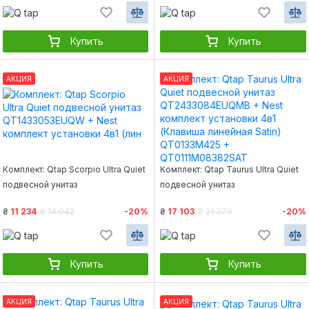
круглая Black mat)
Satin) QT0133M425 +
QT0133M425+QT0111M11V1146MB
QT0111M11111SAT
Купить
Купить
АКЦИЯ
АКЦИЯ
Комплект: Qtap Scorpio Ultra Quiet
Комплект: Qtap Taurus Ultra Quiet
подвесной унитаз
подвесной унитаз
QT1433053EUQW + Nest комплект
QT2433084EUQMB + Nest
₴
11 234
₴
14 042
-20%
₴
17 103
₴
21 379
-20%
установки 4в1 (лин
комплект установки 4в1 (Клавиша
линейная Satin) QT0133M425 +
QT0111M08382SAT
Купить
Купить
АКЦИЯ
АКЦИЯ