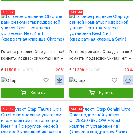
АКЦИЯ
АКЦИЯ
Готовое решение Qtap для ванной
Готовое решение Qtap для ванной
комнаты: подвесной унитаз Tern +
комнаты: подвесной унитаз Tern +
комплект установки Nest 4 в 1
комплект установки Nest 4 в 1
₴
11 509
₴
14 386
-20%
₴
11 399
₴
14 248
-20%
(квадратная клавиша Chrome)
(квадратная клавиша Satin)
Купить
Купить
АКЦИЯ
АКЦИЯ