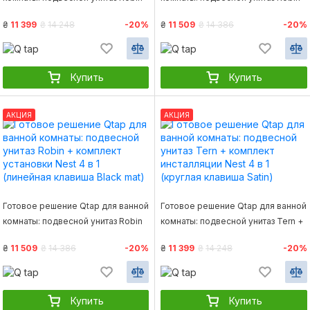
+ комплект установки Nest 4 в 1
+ комплект установки Nest 4 в 1
₴
11 399
₴
14 248
-20%
₴
11 509
₴
14 386
-20%
(квадратная клавиша Satin)
(круглая клавиша Black mat)
Купить
Купить
АКЦИЯ
АКЦИЯ
Готовое решение Qtap для ванной
Готовое решение Qtap для ванной
комнаты: подвесной унитаз Robin
комнаты: подвесной унитаз Tern +
+ комплект установки Nest 4 в 1
комплект инсталляции Nest 4 в 1
₴
11 509
₴
14 386
-20%
₴
11 399
₴
14 248
-20%
(линейная клавиша Black mat)
(круглая клавиша Satin)
Купить
Купить