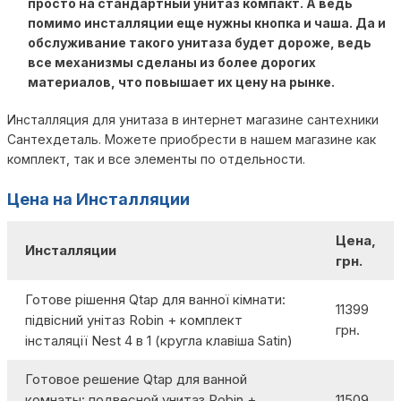
просто на стандартный унитаз компакт. А ведь
помимо инсталляции еще нужны кнопка и чаша. Да и
обслуживание такого унитаза будет дороже, ведь
все механизмы сделаны из более дорогих
материалов, что повышает их цену на рынке.
Инсталляция для унитаза в интернет магазине сантехники
Сантехдеталь. Можете приобрести в нашем магазине как
комплект, так и все элементы по отдельности.
Цена на Инсталляции
Цена,
Инсталляции
грн.
Готове рішення Qtap для ванної кімнати:
11399
підвісний унітаз Robin + комплект
грн.
інсталяції Nest 4 в 1 (кругла клавіша Satin)
Готовое решение Qtap для ванной
комнаты: подвесной унитаз Robin +
11509