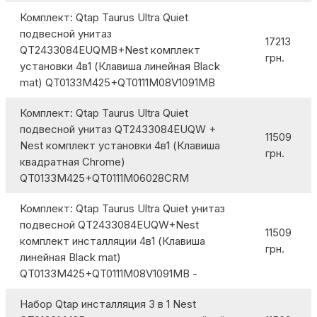
Комплект: Qtap Taurus Ultra Quiet
подвесной унитаз
17213
QT2433084EUQMB+Nest комплект
грн.
установки 4в1 (Клавиша линейная Black
mat) QT0133M425+QT0111M08V1091MB
Комплект: Qtap Taurus Ultra Quiet
подвесной унитаз QT2433084EUQW +
11509
Nest комплект установки 4в1 (Клавиша
грн.
квадратная Chrome)
QT0133M425+QT0111M06028CRM
Комплект: Qtap Taurus Ultra Quiet унитаз
подвесной QT2433084EUQW+Nest
11509
комплект инсталляции 4в1 (Клавиша
грн.
линейная Black mat)
QT0133M425+QT0111M08V1091MB -
Набор Qtap инсталляция 3 в 1 Nest