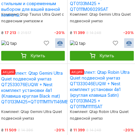
Комплект Qtap Taurus Ultra Quiet с
Комплект: Qtap Gemini Ultra Quiet
подвесным унитазом и
подвесной унитаз
комплектом инсталляции Nest 4 в 1
QT2533076EUQW + Nest комплект
₴
17 213
₴
21 517
-20%
₴
11 399
₴
14 248
-20%
с круглой черной матовой
установки 4в1 (Клавиша
клавишей является стильным и
квадратная Satin) QT0133M425 +
современным выбором для
QT0111M06029SAT
вашей ванной комнаты.
Купить
Купить
АКЦИЯ
АКЦИЯ
Комплект: Qtap Gemini Ultra Quiet
Комплект: Qtap Robin Ultra Quiet
подвесной унитаз
подвесной унитаз
QT2533076EUQW + Nest
QT1333046EUQW + Nest комплект
₴
11 509
₴
14 386
-20%
₴
11 399
₴
14 248
-20%
комплект установки 4в1 (Клавиша
установки 4в1 (круглая клавиша