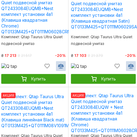
Комплект: Qtap Taurus Ultra Quiet
Комплект: Qtap Taurus Ultra Quiet
подвесной унитаз
подвесной унитаз
QT2433084EUQMB+Nest
QT2433084EUQMB+Nest
₴
17 213
₴
21 517
-20%
₴
17 103
₴
21 379
-20%
комплект установки 4в1 (Клавиша
комплект установки 4в1 (Клавиша
квадратная Chrome)
квадратная Satin)
QT0133M425+QT0111M06028CRM
QT0133M425+QT0111M06029SAT
Купить
Купить
АКЦИЯ
АКЦИЯ
Комплект: Qtap Taurus Ultra Quiet
Комплект: Qtap Taurus Ultra Quiet