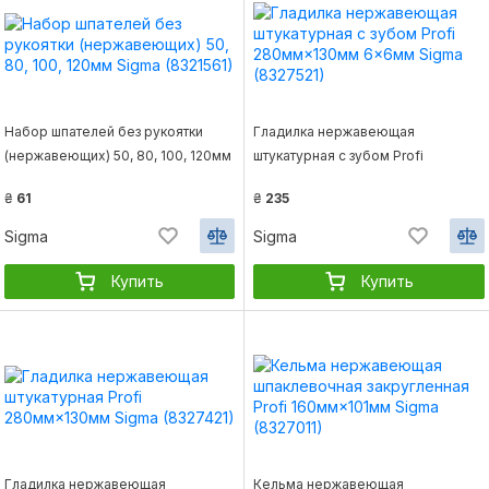
Набор шпателей без рукоятки
Гладилка нержавеющая
(нержавеющих) 50, 80, 100, 120мм
штукатурная c зубом Profi
Sigma (8321561)
280мм×130мм 6×6мм Sigma
₴
61
₴
235
(8327521)
Sigma
Sigma
Купить
Купить
Гладилка нержавеющая
Кельма нержавеющая