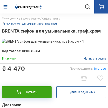
Сантехдеталь
Водоснабжение
Сифоны, трапы
BRENTA сифон для умывальника, граф.хром
BRENTA сифон для умывальника, граф.хром
Код товара: КР0040584
В наличии
Написать отзыв
₴
4 470
Производитель:
Imprese
Купить
Купить в один клик
Доставка: