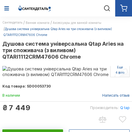
Сантехдеталь
Ванная комната
Аксессуары для ванной комнаты
Душова система універсальна Qtap Aries на три споживача (з виливом)
QTARI1112CRM47606 Chrome
Душова система універсальна Qtap Aries на
три споживача (з виливом)
QTARI1112CRM47606 Chrome
Еще
4 фото
Код товара: SD00053730
В наличии
Написать отзыв
₴
7 449
Производитель:
Q tap