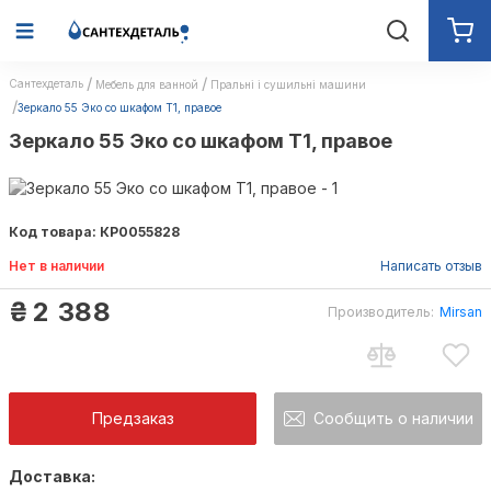
Сантехдеталь
Мебель для ванной
Пральні і сушильні машини
Зеркало 55 Эко со шкафом Т1, правое
Зеркало 55 Эко со шкафом Т1, правое
Код товара: КР0055828
Нет в наличии
Написать отзыв
₴
2 388
Производитель:
Mirsan
Mirsan
Предзаказ
Сообщить о наличии
Доставка:
Как только товар появится в наличии Вы б