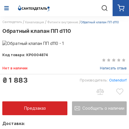
Сантехдеталь
Канализация
Фитинги внутренние
Обратный клапан ПП d110
Обратный клапан ПП d110
Код товара: КР0004874
Нет в наличии
Написать отзыв
₴
1 883
Производитель:
Ostendorf
Предзаказ
Сообщить о наличии
Доставка:
Как только товар появится в наличии Вы б