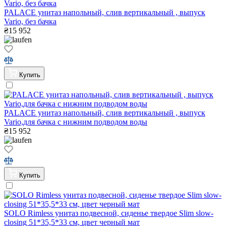
PALACE унитаз напольный, слив вертикальный , выпуск
Vario, без бачка
₴
15 952
Купить
PALACE унитаз напольный, слив вертикальный , выпуск
Vario,для бачка с нижним подводом воды
₴
15 952
Купить
SOLO Rimless унитаз подвесной, сиденье твердое Slim slow-
closing 51*35,5*33 см, цвет черный мат