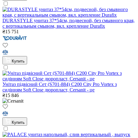
DURASTYLE унитаз 37*54см, подвесной, без смывного края,
с вертикальным смывом, вкл. крепление Durafix
₴
15 751
Купить
Унітаз підвісний Сет (S701-884) C200 City Pro Vortex з
сидінням Soft Close дюропласт, Cersanit - це
₴
15 846
Купить