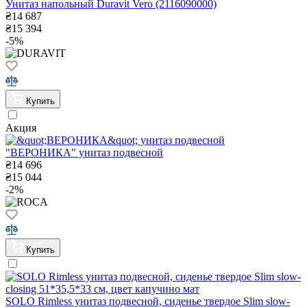
Унитаз напольный Duravit Vero (2116090000)
₴
14 687
₴
15 394
-5%
Купить
Акция
"ВЕРОНИКА" унитаз подвесной
₴
14 696
₴
15 044
-2%
Купить
SOLO Rimless унитаз подвесной, сиденье твердое Slim slow-