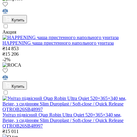
Купить
Акция
HAPPENING чаша пристенного напольного унитаза
₴
14 853
₴
15 206
-2%
Купить
Унітаз підвісний Qtap Robin Ultra Quiet 520×365×340 мм,
Beige, з сидінням Slim Duroplast / Soft-close / Quick Release
QTROB26SB48997
₴
15 011