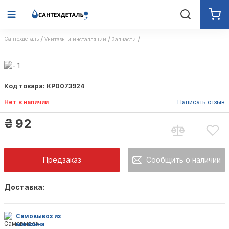
Сантехдеталь
Унитазы и инсталляции
Запчасти
Код товара: КР0073924
Нет в наличии
Написать отзыв
₴
92
Предзаказ
Сообщить о наличии
Доставка:
Как только товар появится в наличии Вы б
оповещены на почту
Самовывоз из
магазина