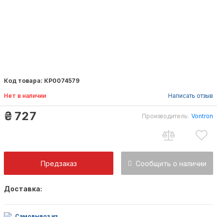
Код товара: КР0074579
Нет в наличии
Написать отзыв
₴
727
Производитель:
Vontron
Предзаказ
Сообщить о наличии
Доставка:
Как только товар появится в наличии Вы б
оповещены на почту
Самовывоз из