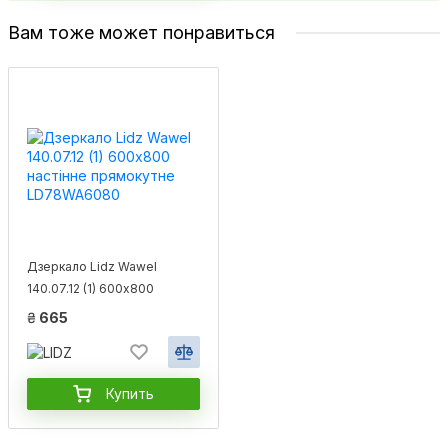
Вам тоже может понравиться
Дзеркало Lidz Wawel
140.07.12 (1) 600х800
настінне прямокутне
₴
665
LD78WA6080
Купить