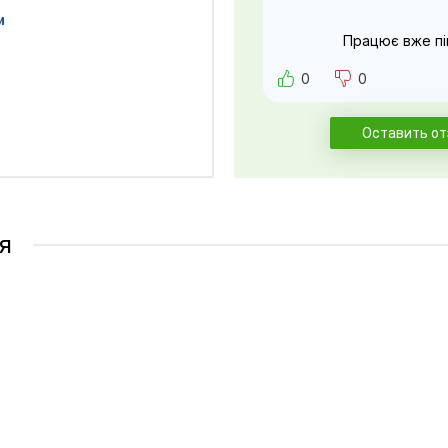
и
Працює вже пів
0
0
Оставить о
я