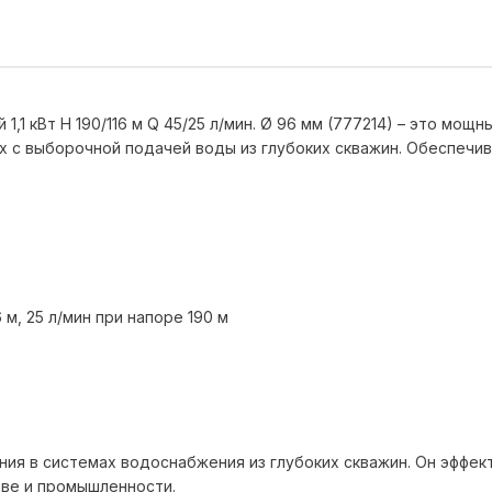
1,1 кВт H 190/116 м Q 45/25 л/мин. Ø 96 мм (777214) – это мощ
х с выборочной подачей воды из глубоких скважин. Обеспеч
 м, 25 л/мин при напоре 190 м
ния в системах водоснабжения из глубоких скважин. Он эффек
тве и промышленности.