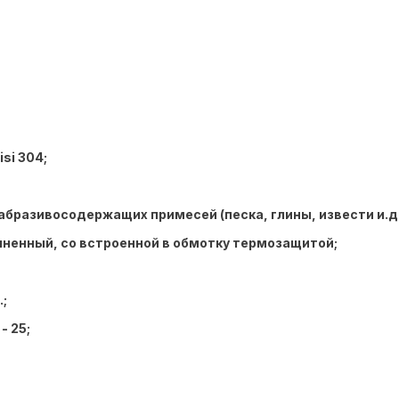
si 304;
разивосодержащих примесей (песка, глины, извести и.д.)
лненный, со встроенной в обмотку термозащитой;
.;
- 25;