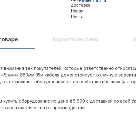
Новая Почта
товаре
Характеристики
О
т внимания тех покупателей, которые ответственно относятся
м-45л/мин Ø80мм 35м кабеля демонстрирует отличную эффекти
4, что защищает оборудование от воздействия внешних факто
м купить оборудование по цене
₴
5 609
с доставкой по всей У
ет гарантия качества от производителя.