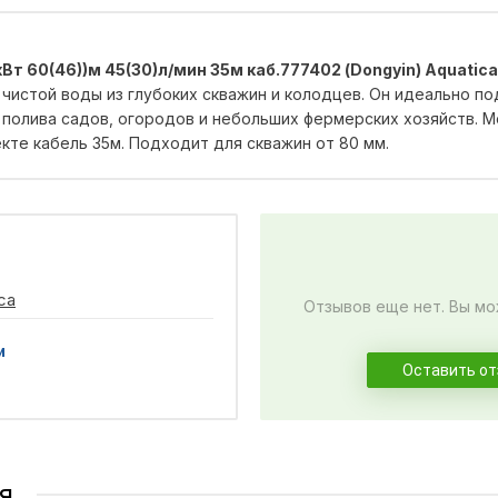
 60(46))м 45(30)л/мин 35м каб.777402 (Dongyin) Aquatica
чистой воды из глубоких скважин и колодцев. Он идеально п
 полива садов, огородов и небольших фермерских хозяйств. М
екте кабель 35м. Подходит для скважин от 80 мм.
ca
Отзывов еще нет. Вы мо
и
Оставить о
я