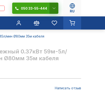
050 33-55-444
RU
-45л/мин Ø80мм 35м кабеля
бежный 0.37кВт 59м-5л/
н Ø80мм 35м кабеля
Написать отзыв