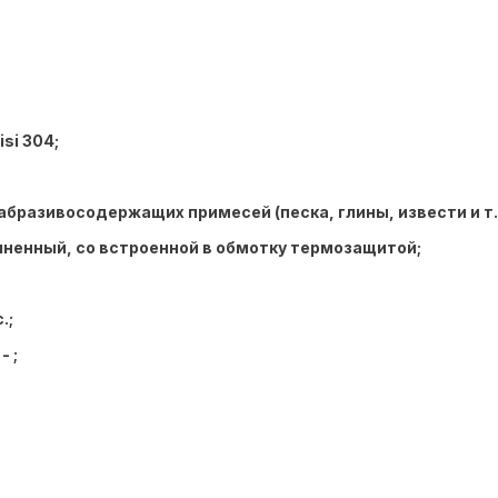
si 304;
разивосодержащих примесей (песка, глины, извести и т.д.
лненный, со встроенной в обмотку термозащитой;
.;
 ;