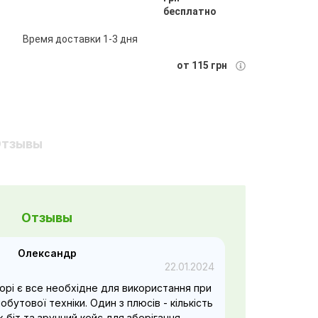
бесплатно
Время доставки 1-3 дня
от 115 грн
тзывы
Отзывы
Олександр
22.01.2024
орі є все необхідне для використання при
обутової техніки. Один з плюсів - кількість
х біт та зручний кейс для зберігання.