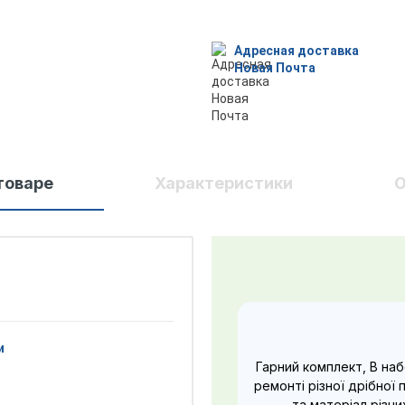
Адресная доставка
Новая Почта
товаре
Характеристики
О
и
Гарний комплект, В наб
ремонті різної дрібної п
та матеріал різни