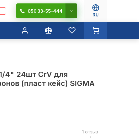
050 33-55-444
RU
1/4" 24шт CrV для
онов (пласт кейс) SIGMA
1 отзыв
/