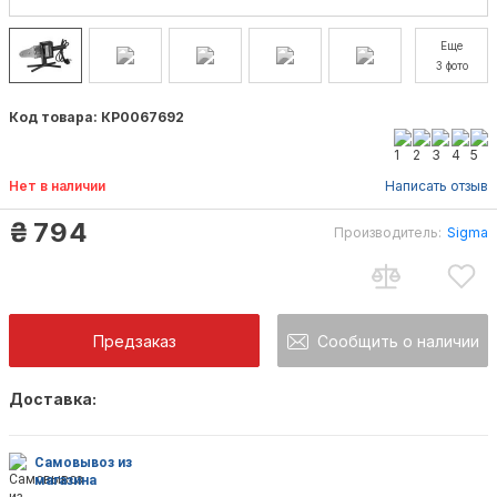
Еще
3 фото
Код товара: КР0067692
Нет в наличии
Написать отзыв
₴
794
Производитель:
Sigma
Предзаказ
Сообщить о наличии
Доставка:
Как только товар появится в наличии Вы б
оповещены на почту
Самовывоз из
магазина