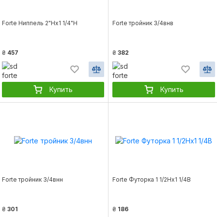
Forte Ниппель 2"Нх1 1/4"Н
Forte тройник 3/4внв
₴
457
₴
382
Купить
Купить
Forte тройник 3/4внн
Forte Футорка 1 1/2Нх1 1/4В
₴
301
₴
186