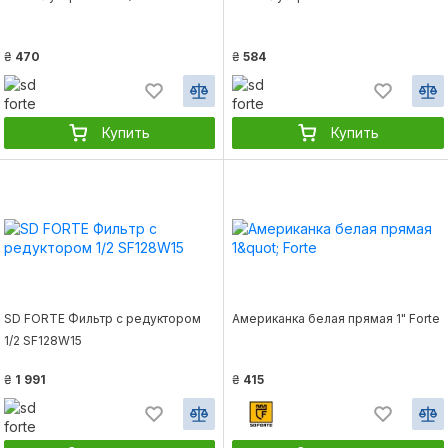
₴
470
₴
584
Купить
Купить
SD FORTE Фильтр с редуктором
Американка белая прямая 1" Forte
1/2 SF128W15
₴
1 991
₴
415