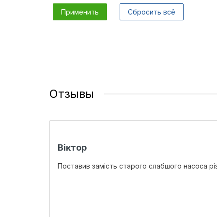
Применить
Сбросить всё
Отзывы
Віктор
Поставив замість старого слабшого насоса рі