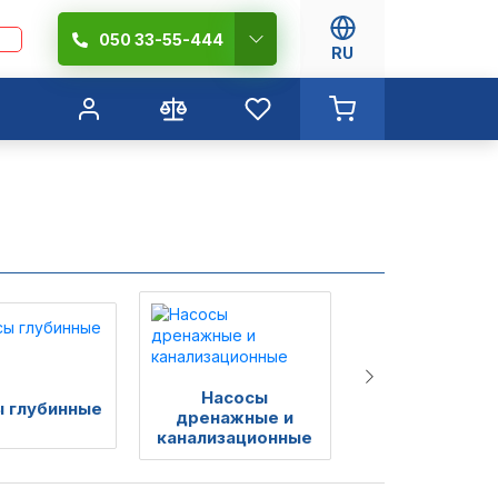
050 33-55-444
RU
Насосы
Поверхност
 глубинные
дренажные и
насосы
канализационные