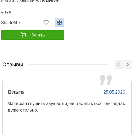
PPSU SharkBite SNP021612FBWP
₴
126
SharkBite
Купить
Отзывы
Ольга
25.05.2026
Матеріал глушить звук води, не царапається і виглядає
дуже стильно.