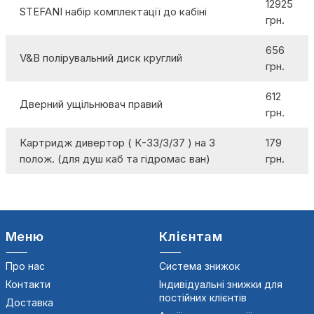
12925
STEFANI набір комплектації до кабіні
грн.
656
V&B полірувальний диск круглий
грн.
612
Дверний ущільнювач правий
грн.
Картридж дивертор ( К-33/3/37 ) на 3
179
полож. (для душ каб та гідромас ван)
грн.
Меню
Клієнтам
Про нас
Система знижок
Контакти
Індивідуальні знижки для
постійних клієнтів
Доставка