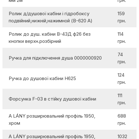
мм 2м
грн.
Ролик д/душової кабіни і гідробоксу
159
подвійний,нижній,нажимной (В-620 А)
грн.
Ролик до душ. кабіни В-43Д ф26 без
114
кнопки верхн.розбірний
грн.
74
Ручка для підключення душа 0000000920
грн.
124
Ручка до душової кабіни H625
грн.
111
Форсунка F-03 в стійку душової кабіни
грн.
A LÁNY розширювальний профіль 1950,
688
хром
грн.
A LÁNY розширювальний профіль 1950,
1032