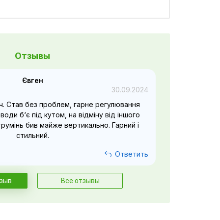
Отзывы
Євген
30.09.2024
ч. Став без проблем, гарне регулювання
води б‘є під кутом, на відміну від іншого
трумінь бив майже вертикально. Гарний і
стильний.
Ответить
тзыв
Все отзывы