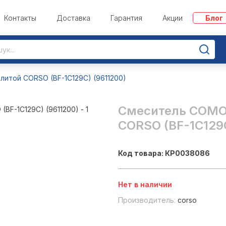
Контакты
Доставка
Гарантия
Акции
Блог
итой CORSO (BF-1C129C) (9611200)
Смеситель COMO 
CORSO (BF-1C129C
Код товара: КР0038086
Нет в наличии
Производитель:
corso