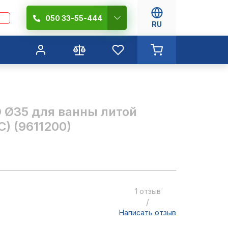
050 33-55-444
RU
Ø35 для ванны литой
) (9611200)
1 отзыв
/
Написать отзыв