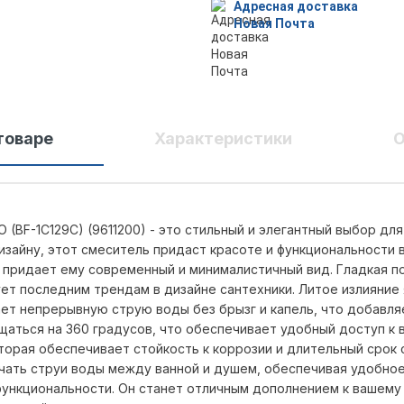
Адресная доставка
Новая Почта
товаре
Характеристики
О
(BF-1C129C) (9611200) - это стильный и элегантный выбор для
зайну, этот смеситель придаст красоте и функциональности 
 придает ему современный и минималистичный вид. Гладкая п
ет последним трендам в дизайне сантехники. Литое излияние
ает непрерывную струю воды без брызг и капель, что добавля
щаться на 360 градусов, что обеспечивает удобный доступ к 
торая обеспечивает стойкость к коррозии и длительный срок
чать струи воды между ванной и душем, обеспечивая удобное
функциональности. Он станет отличным дополнением к вашему