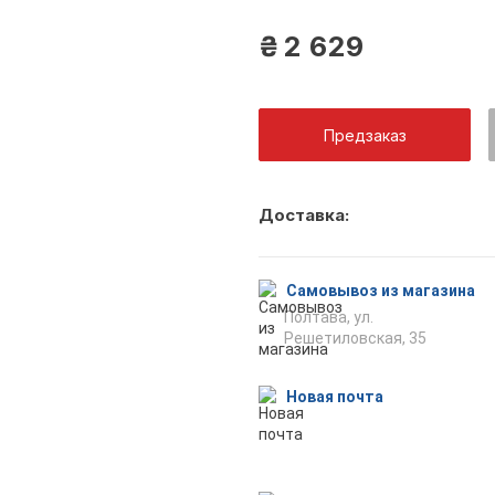
₴
2 629
Предзаказ
Как тольк
Доставка:
оповещен
Самовывоз из магазина
Полтава, ул.
Решетиловская, 35
Отпр
Новая почта