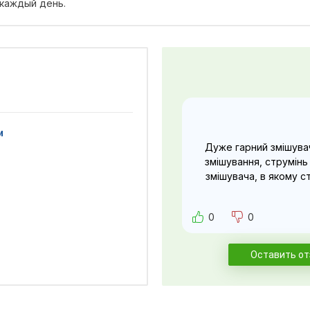
 каждый день.
и
Дуже гарний змішува
змішування, струмінь 
змішувача, в якому с
0
0
Оставить о