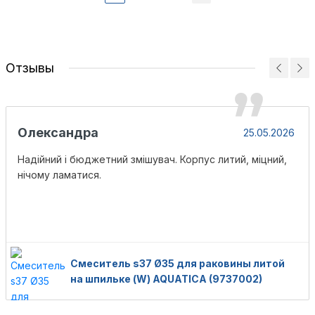
Отзывы
Олександра
25.05.2026
Надійний і бюджетний змішувач. Корпус литий, міцний,
нічому ламатися.
Смеситель s37 Ø35 для раковины литой
на шпильке (W) AQUATICA (9737002)