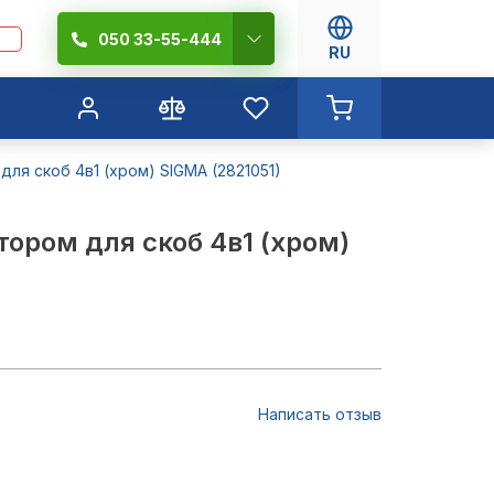
050 33-55-444
RU
для скоб 4в1 (хром) SIGMA (2821051)
тором для скоб 4в1 (хром)
Написать отзыв