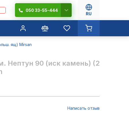
050 33-55-444
RU
ольш. ящ) Mirsan
м. Нептун 90 (иск камень) (2
n
Написать отзыв