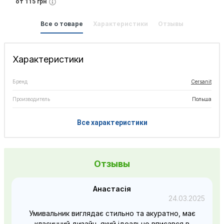
от 115 грн
Все о товаре
Характеристики
Отзывы
Характеристики
Бренд
Cersanit
Производитель
Польша
Все характеристики
Отзывы
Анастасія
24.03.2025
Умивальник виглядає стильно та акуратно, має
класичний дизайн, який ідеально вписався в