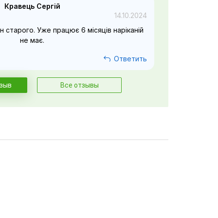
Кравець Сергій
14.10.2024
н старого. Уже працює 6 місяців наріканій
не має.
Ответить
тзыв
Все отзывы