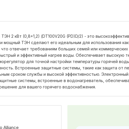
й ТЭН 2 кВт (0,8+1,2) (DT100V20G (PD)D/2) - это высокоэффект
и мощный ТЭН сделают его идеальным для использования как 
в, что отвечает требованиям больших семей или коммерчески
т быстрый и эффективный нагрев воды. Обеспечивает высокую
рморегулятор для точной настройки температуры горячей вод
ность. Встроенные защитные системы, такие как защита от п
льным сроком службы и высокой эффективностью. Электронный
ащитные системы, встроенные в водонагреватель, обеспечива
е решение для вашего горячего водоснабжения.
 Alliance