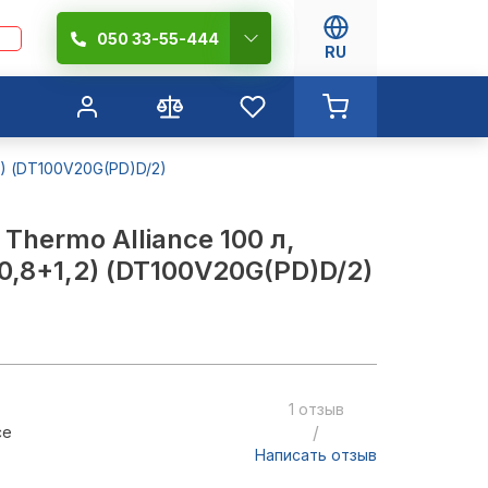
050 33-55-444
RU
2) (DT100V20G(PD)D/2)
Thermo Alliance 100 л,
(0,8+1,2) (DT100V20G(PD)D/2)
1 отзыв
/
ce
Написать отзыв