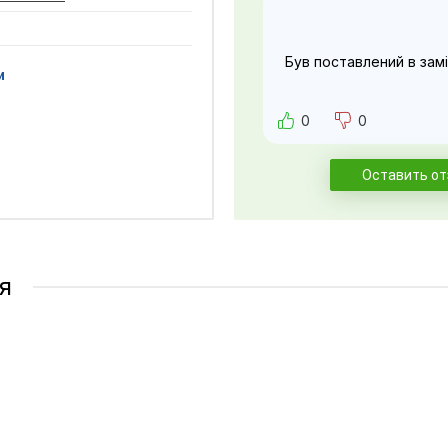
Був поставлений в замі
и
0
0
Оставить о
я