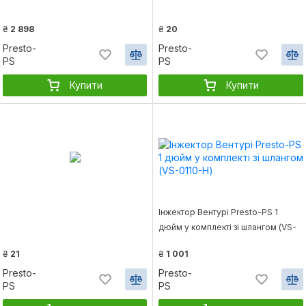
₴
2 898
₴
20
Presto-
Presto-
PS
PS
Купити
Купити
Інжектор Вентурі Presto-PS 1
дюйм у комплекті зі шлангом (VS-
0110-H)
₴
21
₴
1 001
Presto-
Presto-
PS
PS