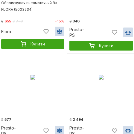
Обприскувач пневматичний 8л
FLORA (5003234)
₴
655
₴
770
-15%
₴
346
Presto-
Flora
PS
Купити
Купити
₴
577
₴
2 494
Presto-
Presto-
PS
PS