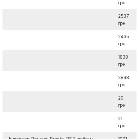
грн.
2537
грн.
2435
грн.
1839
грн.
2898
грн.
20
грн.
21
грн.
Інжектор Вентурі Presto-PS 1 дюйм у
1001