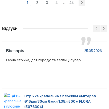
1
2
3
4
44
...
Відгуки
Вікторія
25.05.2026
Гарна стрічка, для городу та теплиці супер.
Стрічка крапельна з плоским емітером
Ø16мм 30см 6мил 1.38л 500м FLORA
(5076304)