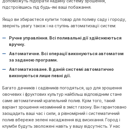
допоможуть підібрати надійну систему зрошення,
підстроївшись під будь-які ваші побажання.
Якщо ви збираєтеся купити товар для поливу саду і городу,
зверніть увагу також і на ступінь автоматизації систем:
Ручне управління. Всі поливальні дії здійснюються
вручну.
Автоматичне. Всі операції виконуються автоматом
за заданою програми.
Автоматизоване. В даній системі автоматично
виконуються лише певні дії.
Багато дачників і садівників погодяться, що для зрошення
овочевих і фруктових культур найбільш відповідним стане
саме автоматичний крапельний полив. Крім того, такий
варіант зрошення незамінний в зміст газону. Він гарантовано
заощадить ваші час і сили, а рівномірний і систематичний
полив вбереже зелені насадження від висихання. Город і
клумби будуть зволожені навіть у вашу відсутність. У нас