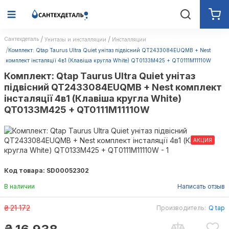
Сантехдеталь
Унитазы и инсталляции
Инсталляции
Комплект: Qtap Taurus Ultra Quiet унітаз підвісний QT2433084EUQMB + Nest
комплект інсталяції 4в1 (Клавіша кругла White) QT0133M425 + QT0111M11110W
Комплект: Qtap Taurus Ultra Quiet унітаз
підвісний QT2433084EUQMB + Nest комплект
інсталяції 4в1 (Клавіша кругла White)
QT0133M425 + QT0111M11110W
АКЦИЯ
Код товара: SD00052302
В наличии
Написать отзыв
₴
21 172
Производитель:
Q tap