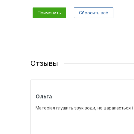
Применить
Сбросить всё
Отзывы
Ольга
Матеріал глушить звук води, не царапається і