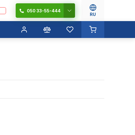
050 33-55-444
RU