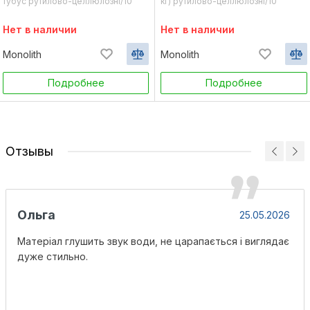
тубус рутилово-целлюлозні/10
кг) рутилово-целлюлозні/10
(тубус)
Нет в наличии
Нет в наличии
Monolith
Monolith
Подробнее
Подробнее
Отзывы
Ольга
25.05.2026
Матеріал глушить звук води, не царапається і виглядає
дуже стильно.