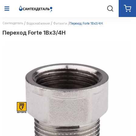
Сантехдеталь
Водоснабжение
Фитинги
Переход Forte 1Вх3/4Н
Переход Forte 1Вх3/4Н