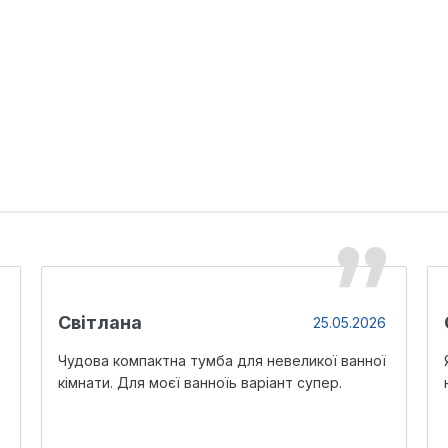
Світлана
25.05.2026
Чудова компактна тумба для невеликої ванної
кімнати. Для моєї ванноїь варіант супер.