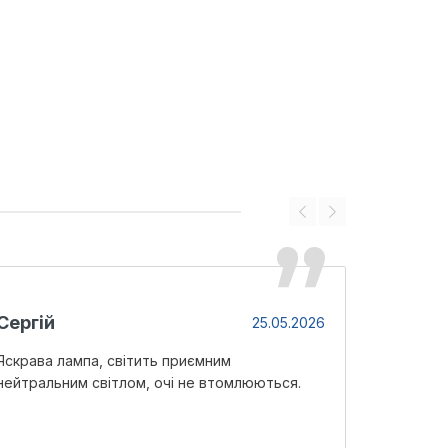
Сергій
25.05.2026
Яскрава лампа, світить приємним
нейтральним світлом, очі не втомлюються.