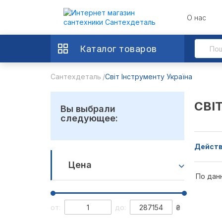
О нас
Каталог товаров
Сантехдеталь
Світ Інструменту Україна
СВІ
Вы выбрали
следующее:
Действ
Цена
По дан
от:
до:
₴