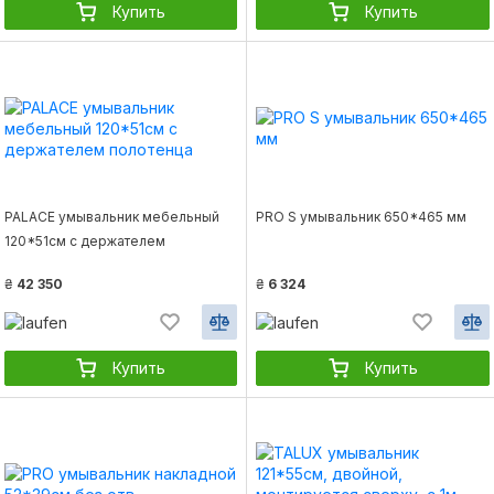
Купить
Купить
PALACE умывальник мебельный
PRO S умывальник 650*465 мм
120*51см c держателем
полотенца
₴
42 350
₴
6 324
Купить
Купить