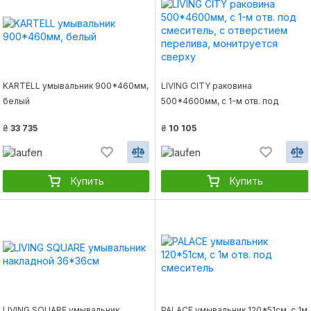
KARTELL умывальник 900*460мм,
LIVING CITY раковина
белый
500*4600мм, с 1-м отв. под
смеситель, с отверстием
₴
33 735
₴
10 105
перелива, монитруется сверху
Купить
Купить
LIVING SQUARE умывальник
PALACE умывальник 120*51см, с 1м