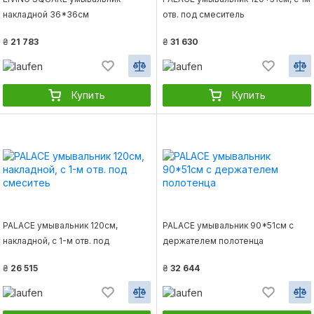
накладной 36*36см
отв. под смеситель
₴
21 783
₴
31 630
Купить
Купить
PALACE умывальник 120см,
PALACE умывальник 90*51см с
накладной, с 1-м отв. под
держателем полотенца
смеситеь
₴
26 515
₴
32 644