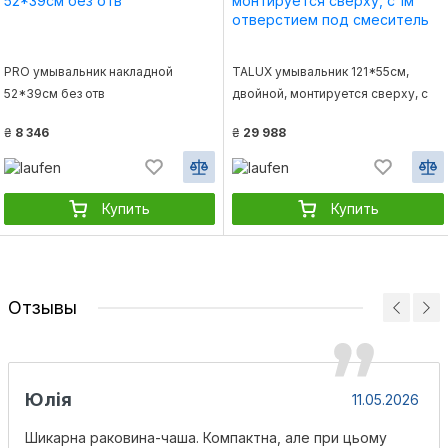
PRO умывальник накладной
TALUX умывальник 121*55см,
52*39см без отв
двойной, монтируется сверху, с
1м отверстием под смеситель
₴
8 346
₴
29 988
Купить
Купить
Отзывы
Юлія
11.05.2026
Шикарна раковина-чаша. Компактна, але при цьому