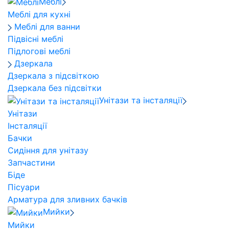
Меблі
Меблі для кухні
Меблі для ванни
Підвісні меблі
Підлогові меблі
Дзеркала
Дзеркала з підсвіткою
Дзеркала без підсвітки
Унітази та інсталяції
Унітази
Інсталяції
Бачки
Сидіння для унітазу
Запчастини
Біде
Пісуари
Арматура для зливних бачків
Мийки
Мийки