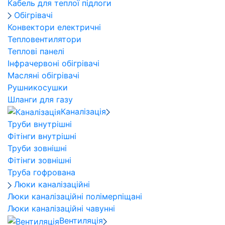
Кабель для теплої підлоги
Обігрівачі
Конвектори електричні
Тепловентилятори
Теплові панелі
Інфрачервоні обігрівачі
Масляні обігрівачі
Рушникосушки
Шланги для газу
Каналізація
Труби внутрішні
Фітінги внутрішні
Труби зовнішні
Фітінги зовнішні
Труба гофрована
Люки каналізаційні
Люки каналізаційні полімерпіщані
Люки каналізаційні чавунні
Вентиляція