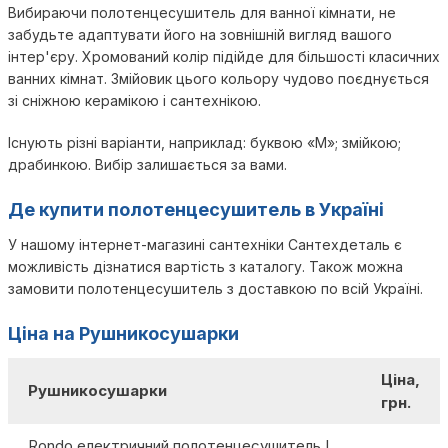
Вибираючи полотенцесушитель для ванної кімнати, не
забудьте адаптувати його на зовнішній вигляд вашого
інтер'єру. Хромований колір підійде для більшості класичних
ванних кімнат. Змійовик цього кольору чудово поєднується
зі сніжною керамікою і сантехнікою.
Існують різні варіанти, наприклад: буквою «М»; змійкою;
драбинкою. Вибір залишається за вами.
Де купити полотенцесушитель в Україні
У нашому інтернет-магазині сантехніки Сантехдеталь є
можливість дізнатися вартість з каталогу. Також можна
замовити полотенцесушитель з доставкою по всій Україні.
Ціна на Рушникосушарки
Ціна,
Рушникосушарки
грн.
Rondo електричний полотенцесушитель L,