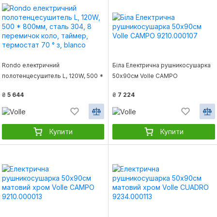
Rondo електричний
Біла Електрична рушникосушарка
полотенцесушитель L, 120W, 500 *
50х90см Volle CAMPO
800мм, сталь 304, 8 перемичок
9210.000107
₴
5 644
₴
7 224
коло, таймер, термостат 70 ° з,
blanco
Купити
Купити