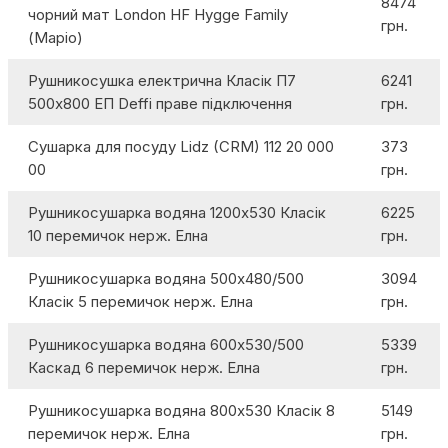
8474
чорний мат London HF Hygge Family
грн.
(Маріо)
Рушникосушка електрична Класік П7
6241
500x800 ЕП Deffi праве підключення
грн.
Сушарка для посуду Lidz (CRM) 112 20 000
373
00
грн.
Рушникосушарка водяна 1200х530 Класік
6225
10 перемичок нерж. Елна
грн.
Рушникосушарка водяна 500х480/500
3094
Класік 5 перемичок нерж. Елна
грн.
Рушникосушарка водяна 600х530/500
5339
Каскад 6 перемичок нерж. Елна
грн.
Рушникосушарка водяна 800х530 Класік 8
5149
перемичок нерж. Елна
грн.