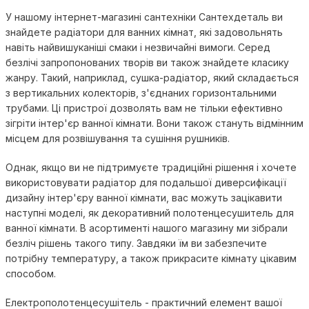
У нашому інтернет-магазині сантехніки Сантехдеталь ви
знайдете радіатори для ванних кімнат, які задовольнять
навіть найвишуканіші смаки і незвичайні вимоги. Серед
безлічі запропонованих творів ви також знайдете класику
жанру. Такий, наприклад, сушка-радіатор, який складається
з вертикальних колекторів, з'єднаних горизонтальними
трубами. Ці пристрої дозволять вам не тільки ефективно
зігріти інтер'єр ванної кімнати. Вони також стануть відмінним
місцем для розвішування та сушіння рушників.
Однак, якщо ви не підтримуєте традиційні рішення і хочете
використовувати радіатор для подальшої диверсифікації
дизайну інтер'єру ванної кімнати, вас можуть зацікавити
наступні моделі, як декоративний полотенцесушитель для
ванної кімнати. В асортименті нашого магазину ми зібрали
безліч рішень такого типу. Завдяки їм ви забезпечите
потрібну температуру, а також прикрасите кімнату цікавим
способом.
Електрополотенцесушітель - практичний елемент вашої