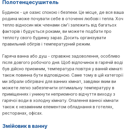
Полотенцесушитель
Будинок - це оазис спокою і безпеки. Це місце, де вся ваша
родина може почувати себе в оточенні любові і тепла. Хоч
тепло відносин між членами сім'ї залежить від багатьох
факторів і будується роками, ви можете подбати про
теплоту свого будинку зараз. Досить організувати
правильний обігрів і температурний режим.
Гаряча ванна або душ - справжнє задоволення, особливо
після довгого робочого дня. Щоб відпочинок в гарячій воді
був дійсно приємним, температура повітря у ванній кімнаті
також повинна бути відповідною. Саме тому в цій категорії
ми зібрали обігрівачі для ванних кімнат, завдяки яким ви
можете легко забезпечити оптимальну температуру в
приміщеннях і уникнути неприємного відчуття виходу з
гарячої води в холодну кімнату. Опалення ванної кімнати
також є незамінним елементом обладнання в готелях,
ресторанах, офісах.
Змійовик в ванну