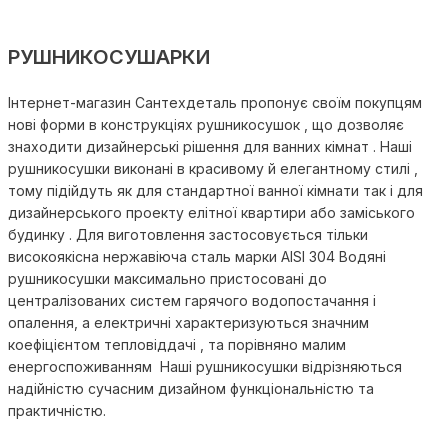
РУШНИКОСУШАРКИ
Інтернет-магазин Сантехдеталь пропонує своїм покупцям
нові форми в конструкціях рушникосушок , що дозволяє
знаходити дизайнерські рішення для ванних кімнат . Наші
рушникосушки виконані в красивому й елегантному стилі ,
тому підійдуть як для стандартної ванної кімнати так і для
дизайнерського проекту елітної квартири або заміського
будинку . Для виготовлення застосовується тільки
високоякісна нержавіюча сталь марки AISI 304 Водяні
рушникосушки максимально пристосовані до
централізованих систем гарячого водопостачання і
опалення, а електричні характеризуються значним
коефіцієнтом тепловіддачі , та порівняно малим
енергоспоживанням Наші рушникосушки відрізняються
надійністю сучасним дизайном функціональністю та
практичністю.