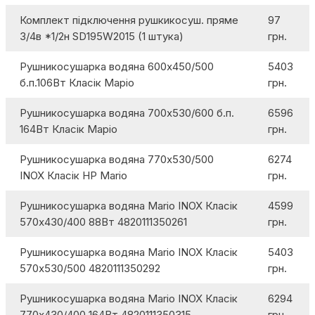
Комплект підключення рушкикосуш. пряме
97
3/4в *1/2н SD195W2015 (1 штука)
грн.
Рушникосушарка водяна 600х450/500
5403
б.п.106Вт Класік Маріо
грн.
Рушникосушарка водяна 700х530/600 б.п.
6596
164Вт Класік Маріо
грн.
Рушникосушарка водяна 770х530/500
6274
INOX Класік НР Mario
грн.
Рушникосушарка водяна Mario INOX Класік
4599
570х430/400 88Вт 4820111350261
грн.
Рушникосушарка водяна Mario INOX Класік
5403
570х530/500 4820111350292
грн.
Рушникосушарка водяна Mario INOX Класік
6294
770х430/400 164Вт 4820111350315
грн.