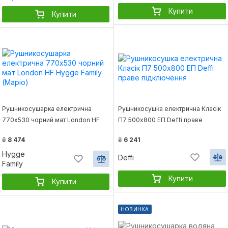
Купити
Купити
Рушникосушарка електрична
Рушникосушка електрична Класік
770х530 чорний мат London HF
П7 500x800 ЕП Deffi праве
Hygge Family (Маріо)
підключення
₴
8 474
₴
6 241
Hygge
Deffi
Family
Купити
Купити
НОВИНКА