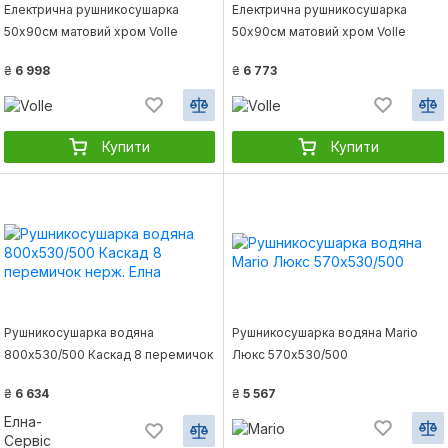
Електрична рушникосушарка
Електрична рушникосушарка
50х90см матовий хром Volle
50х90см матовий хром Volle
CAMPO 9210.000013
CUADRO 9234.000113
₴
6 998
₴
6 773
Купити
Купити
Рушникосушарка водяна
Рушникосушарка водяна Mario
800х530/500 Каскад 8 перемичок
Люкс 570х530/500
нерж. Елна
₴
6 634
₴
5 567
Елна-
Сервіс