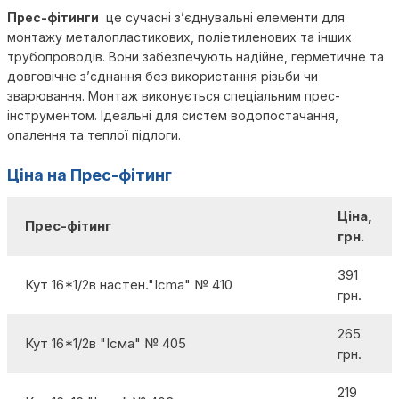
Прес-фітинги
це сучасні з’єднувальні елементи для
монтажу металопластикових, поліетиленових та інших
трубопроводів. Вони забезпечують надійне, герметичне та
довговічне з’єднання без використання різьби чи
зварювання. Монтаж виконується спеціальним прес-
інструментом. Ідеальні для систем водопостачання,
опалення та теплої підлоги.
Ціна на Прес-фітинг
Ціна,
Прес-фітинг
грн.
391
Кут 16*1/2в настен."Icma" № 410
грн.
265
Кут 16*1/2в "Ісма" № 405
грн.
219