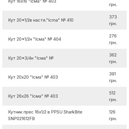
Кут 16х16 "Ісма" № 403
грн.
373
Кут 20*1/2в настя."Icma" № 410
грн.
276
Кут 20*1/2н "Ісма" № 404
грн.
362
Кут 20*3/4н "Ісма" №
грн.
391
Кут 20х20 "Ісма" № 403
грн.
512
Кут 26х26 "Ісма" № 403
грн.
Кутник прес 16х1/2 в PPSU SharkBite
126
SNP021612FB
грн.