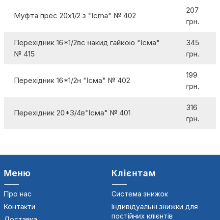
207
Муфта прес 20х1/2 з "Icma" № 402
грн.
Перехідник 16*1/2вс накид гайкою "Ісма"
345
№ 415
грн.
199
Перехідник 16*1/2н "Ісма" № 402
грн.
316
Перехідник 20*3/4в"Ісма" № 401
грн.
Меню
Клієнтам
Про нас
Система знижок
Контакти
Індивідуальні знижки для
постійних клієнтів
Доставка