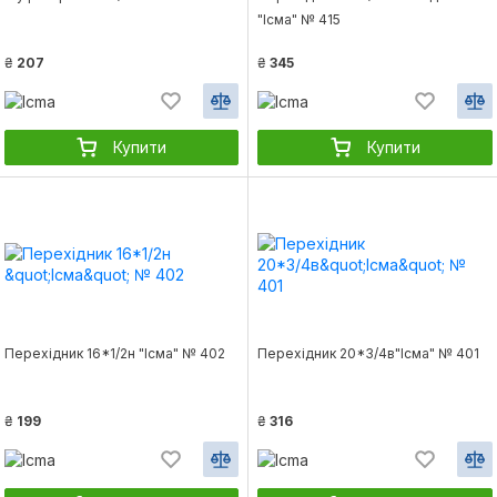
"Ісма" № 415
₴
207
₴
345
Купити
Купити
Перехідник 16*1/2н "Ісма" № 402
Перехідник 20*3/4в"Ісма" № 401
₴
199
₴
316