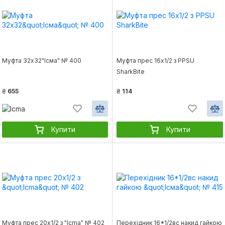
Муфта 32х32"Ісма" № 400
Муфта прес 16х1/2 з PPSU
SharkBite
₴
655
₴
114
Купити
Купити
Муфта прес 20х1/2 з "Icma" № 402
Перехідник 16*1/2вс накид гайкою