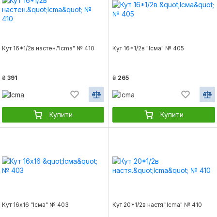
Кут 16*1/2в настен."Icma" № 410
Кут 16*1/2в "Ісма" № 405
₴
391
₴
265
Купити
Купити
Кут 16х16 "Ісма" № 403
Кут 20*1/2в настя."Icma" № 410