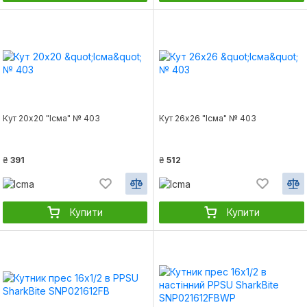
Кут 20х20 "Ісма" № 403
Кут 26х26 "Ісма" № 403
₴
391
₴
512
Купити
Купити