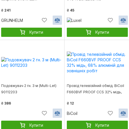
₴
241
₴
45
GRUNHELM
Купити
Купити
Подовжувач 2 гн. 3 м (Multi-Let)
Провід телевізійний обмід. BiCoil
90112203
F660BVF PROOF CCS 32% мідь,
68% алюміній для зовнішніх робіт
₴
386
₴
12
BiCoil
Купити
Купити