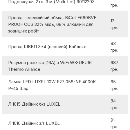
Подовжувач 2 гн. 3 м (Multi-Let) 90112203
грн.
Провід телевізійний обмід. BiCoil F660BVF
12
PROOF CCS 32% мідь, 68% алюміній для
грн.
зовнішніх робіт
83
Провід ШВВП 3*4 (плоский) Каблекс
грн.
Розумна розетка (16A) з WiFi WK-UEU16
687
Thermo Alliance
грн.
Лампа LED LUXEL 10W E27 058-NE 4000K
65
Р-45 Шар
грн.
84
Л 1015 Двійник б/з LUXEL
грн.
91
Л 1016 Двійник з/з LUXEL
грн.