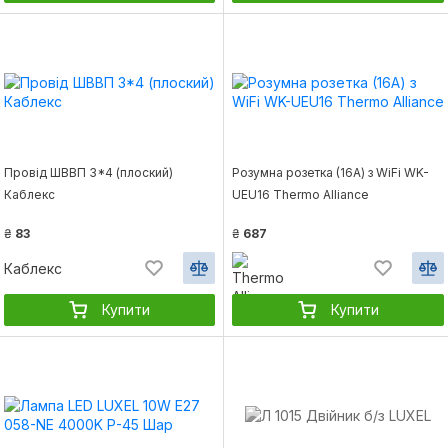
Провід ШВВП 3*4 (плоский)
Розумна розетка (16A) з WiFi WK-
Каблекс
UEU16 Thermo Alliance
₴
83
₴
687
Каблекс
Купити
Купити