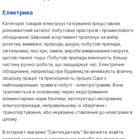
Електрика
Категорія товарів електроустаткування представляє
різноманітний каталог побутових пристроїв і промислового
обладнання. Широкий асортимент пропонує на вибір
розетки, вимикачі, проводи, шнури, побутові прилади,
світильники, люстри, лампи, вироби вимірювання напруги,
щитові панелі тощо. Побутові прилади виконують більшу
частину ручної роботи, що заощаджує час. Електричне
обладнання, наприклад при будівництві мінімізують фізичну
людську працю та прискорюють процес.Одні з
найпоширеніших травм в побуті - електротравми. Вони
трапляються в основному через недотримання
елементарних норм безпеки, експлуатації несправних
електроприладів, неправильному їх зберіганні і
транспортування, або неуважне ставлення до електрики в
цілому.
В інтернет-магазині “Сантехдеталь” Ви можете знайти
великий асортимент електричних виробів від провідних