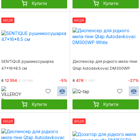
Купити
Купити
АКЦІЯ
АКЦІЯ
SENTIQUE рушникосушарка
Диспенсер для рідкого мила-піни
47*16*8.5 см
Qtap Autodavkovac DM300WP
White
₴
12 554
₴
13 158
-5%
₴
476
₴
651
-27%
Купити
Купити
АКЦІЯ
АКЦІЯ