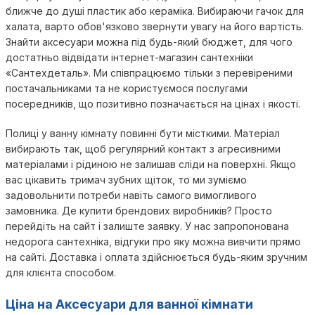
ближче до душі пластик або кераміка. Вибираючи гачок для
халата, варто обов'язково звернути увагу на його вартість.
Знайти аксесуари можна під будь-який бюджет, для чого
достатньо відвідати інтернет-магазин сантехніки
«Сантехдеталь». Ми співпрацюємо тільки з перевіреними
постачальниками та не користуємося послугами
посередників, що позитивно позначається на цінах і якості.
Полиці у ванну кімнату повинні бути місткими. Матеріал
вибирають так, щоб регулярний контакт з агресивними
матеріалами і рідиною не залишав сліди на поверхні. Якщо
вас цікавить тримач зубних щіток, то ми зуміємо
задовольнити потреби навіть самого вимогливого
замовника. Де купити брендових виробників? Просто
перейдіть на сайт і залиште заявку. У нас запропонована
недорога сантехніка, відгуки про яку можна вивчити прямо
на сайті. Доставка і оплата здійснюється будь-яким зручним
для клієнта способом.
Ціна на Аксесуари для ванної кімнати