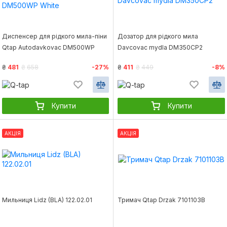
Диспенсер для рідкого мила-піни
Дозатор для рідкого мила
Qtap Autodavkovac DM500WP
Davcovac mydla DM350CP2
White
₴
481
₴
658
-27%
₴
411
₴
449
-8%
Купити
Купити
АКЦІЯ
АКЦІЯ
Мильниця Lidz (BLA) 122.02.01
Тримач Qtap Drzak 7101103B