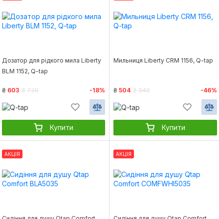
Дозатор для рідкого мила Liberty
Мильниця Liberty CRM 1156, Q-tap
BLM 1152, Q-tap
₴
603
₴
739
-18%
₴
504
₴
940
-46%
Купити
Купити
АКЦІЯ
АКЦІЯ
Сидіння для душу Qtap Comfort
Сидіння для душу Qtap Comfort