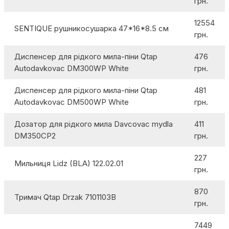
грн.
12554
SENTIQUE рушникосушарка 47*16*8.5 см
грн.
Диспенсер для рідкого мила-піни Qtap
476
Autodavkovac DM300WP White
грн.
Диспенсер для рідкого мила-піни Qtap
481
Autodavkovac DM500WP White
грн.
Дозатор для рідкого мила Davcovac mydla
411
DM350CP2
грн.
227
Мильниця Lidz (BLA) 122.02.01
грн.
870
Тримач Qtap Drzak 7101103B
грн.
7449