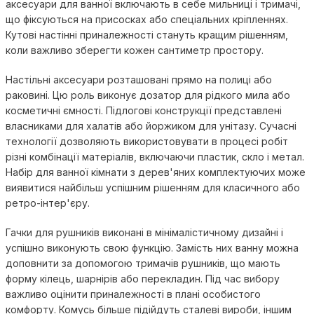
аксесуари для ванної включають в себе мильниці і тримачі,
що фіксуються на присосках або спеціальних кріпленнях.
Кутові настінні приналежності стануть кращим рішенням,
коли важливо зберегти кожен сантиметр простору.
Настільні аксесуари розташовані прямо на полиці або
раковині. Цю роль виконує дозатор для рідкого мила або
косметичні ємності. Підлогові конструкції представлені
власниками для халатів або йоржиком для унітазу. Сучасні
технології дозволяють використовувати в процесі робіт
різні комбінації матеріалів, включаючи пластик, скло і метал.
Набір для ванної кімнати з дерев'яних комплектуючих може
виявитися найбільш успішним рішенням для класичного або
ретро-інтер'єру.
Гачки для рушників виконані в мінімалістичному дизайні і
успішно виконують свою функцію. Замість них ванну можна
доповнити за допомогою тримачів рушників, що мають
форму кілець, шарнірів або перекладин. Під час вибору
важливо оцінити приналежності в плані особистого
комфорту. Комусь більше підійдуть сталеві вироби, іншим