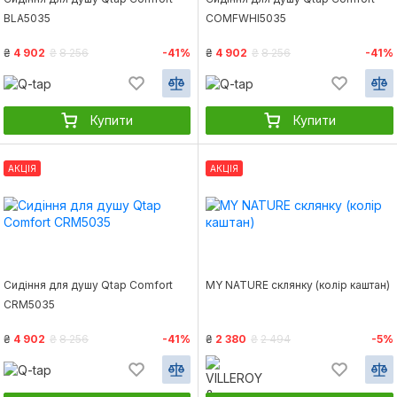
BLA5035
COMFWHI5035
₴
4 902
₴
8 256
-41%
₴
4 902
₴
8 256
-41%
Купити
Купити
АКЦІЯ
АКЦІЯ
Сидіння для душу Qtap Comfort
MY NATURE склянку (колір каштан)
CRM5035
₴
4 902
₴
8 256
-41%
₴
2 380
₴
2 494
-5%