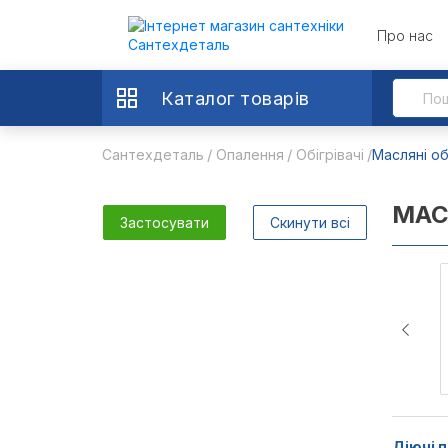
Про нас
Каталог товарів
Сантехдеталь
Опалення
Обігрівачі
Масляні об
МАС
Застосувати
Скинути всі
Діючі п