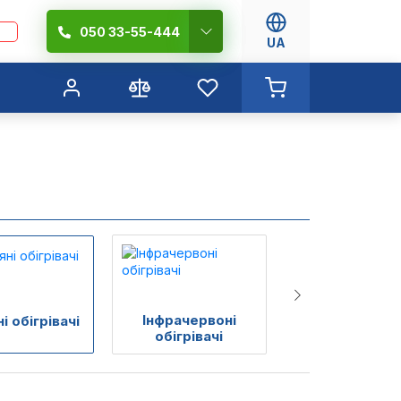
050 33-55-444
UA
Інфрачервоні
і обігрівачі
Тепловентиля
обігрівачі