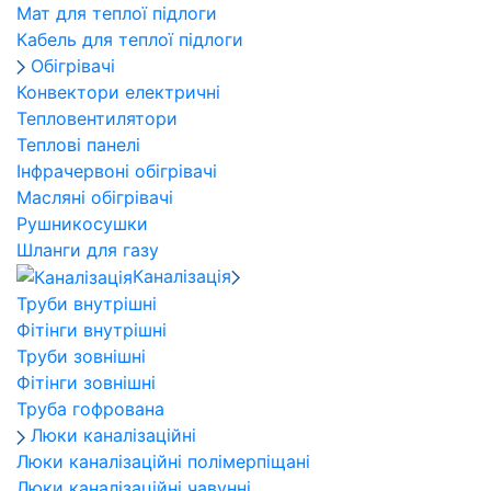
Мат для теплої підлоги
Кабель для теплої підлоги
Обігрівачі
Конвектори електричні
Тепловентилятори
Теплові панелі
Інфрачервоні обігрівачі
Масляні обігрівачі
Рушникосушки
Шланги для газу
Каналізація
Труби внутрішні
Фітінги внутрішні
Труби зовнішні
Фітінги зовнішні
Труба гофрована
Люки каналізаційні
Люки каналізаційні полімерпіщані
Люки каналізаційні чавунні