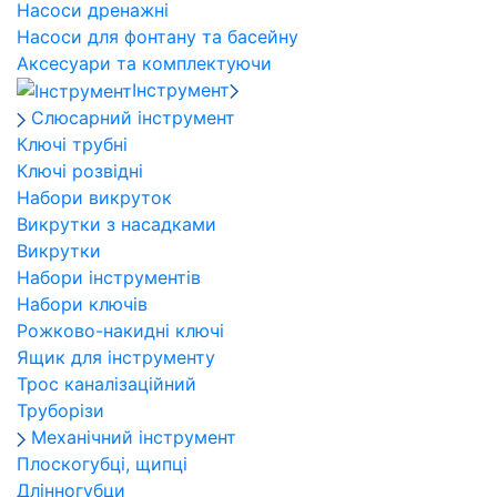
Насоси дренажні
Насоси для фонтану та басейну
Аксесуари та комплектуючи
Інструмент
Слюсарний інструмент
Ключі трубні
Ключі розвідні
Набори викруток
Викрутки з насадками
Викрутки
Набори інструментів
Набори ключів
Рожково-накидні ключі
Ящик для інструменту
Трос каналізаційний
Труборізи
Механічний інструмент
Плоскогубці, щипці
Длінногубци