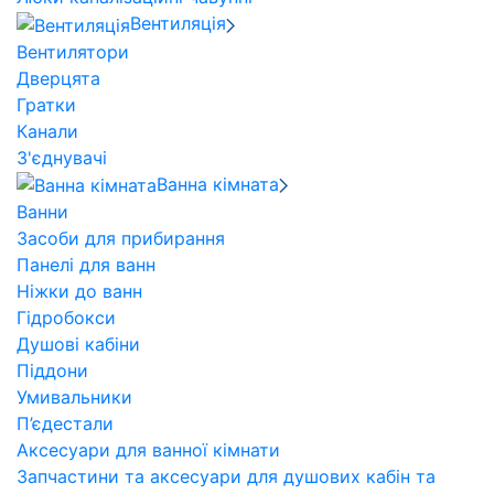
Вентиляція
Вентилятори
Дверцята
Гратки
Канали
З'єднувачі
Ванна кімната
Ванни
Засоби для прибирання
Панелі для ванн
Ніжки до ванн
Гідробокси
Душові кабіни
Піддони
Умивальники
П’єдестали
Аксесуари для ванної кімнати
Запчастини та аксесуари для душових кабін та