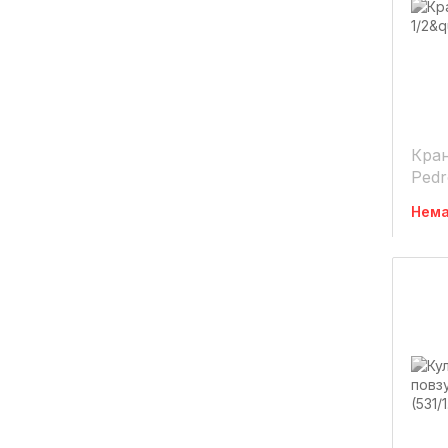
Кран
Pedr
Нема