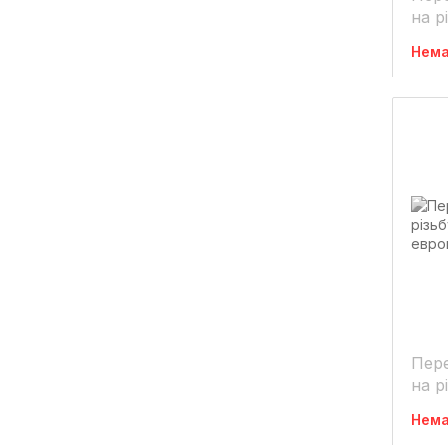
на різь
кра
Нема
Пере
на р
кра
Нема