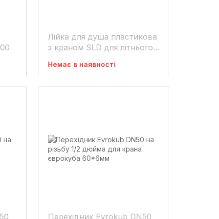
Лійка для душа пластикова
000
з краном SLD для літнього
душу
Немає в наявності
50
Перехідник Evrokub DN50