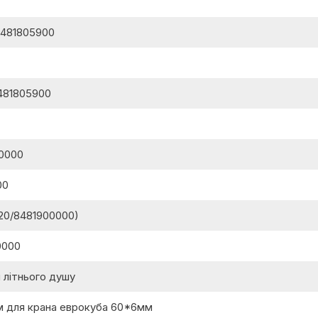
 8481805900
8481805900
00000
00
.120/8481900000)
00000
 літнього душу
йм для крана еврокуба 60*6мм