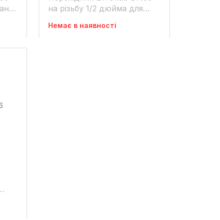
рана
на різьбу 1/2 дюйма для
крана єврокуба 60*6мм
Немає в наявності
н.д/