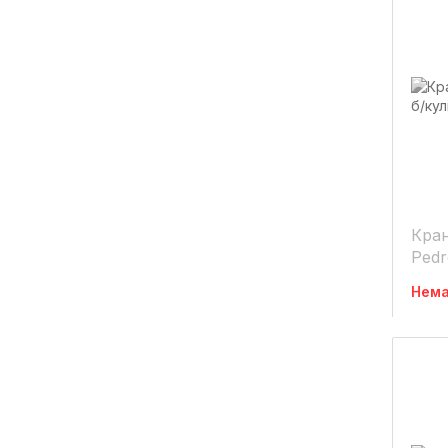
Кран
Pedr
848
Нема