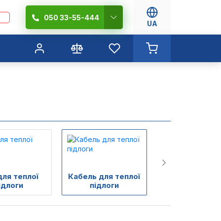
050 33-55-444
UA
для теплої
Кабель для теплої
ідлоги
підлоги