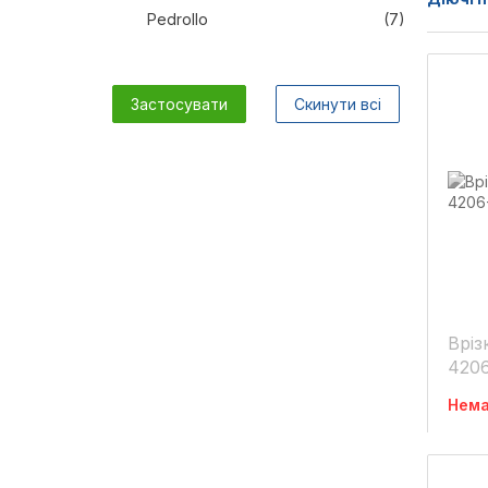
Pedrollo
(7)
Застосувати
Скинути всі
Врізка в
420
Нема