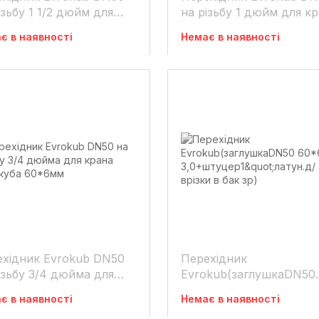
бу 1 1/2 дюйм для
на різьбу 1 дюйм для к
на еврокуба 60*6мм
єврокуба 60*6мм
є в наявності
Немає в наявності
хідник Evrokub DN50
Перехідник
ізьбу 3/4 дюйма для
Evrokub(заглушкаDN50
на еврокуба 60*6мм
60*6 3,0+штуцер1"лату
є в наявності
Немає в наявності
врізки в бак зр)