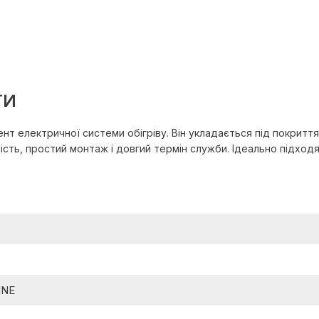
ГИ
нт електричної системи обігріву. Він укладається під покриття
йність, простий монтаж і довгий термін служби. Ідеально підхо
INE