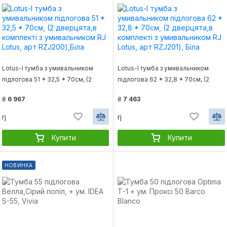
Lotus-l тумба з умивальником
Lotus-l тумба з умивальником
підлогова 51 * 32,5 * 70см, (2
підлогова 62 * 32,8 * 70см, (2
дверцята,в комплекті з
дверцята,в комплекті з
₴
6 967
₴
7 463
умивальником RJ Lotus, арт
умивальником RJ Lotus, арт
RZJ200),Біла
RZJ201), Біла
rj
rj
Купити
Купити
НОВИНКА